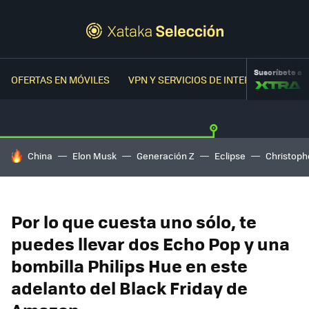
Suscríbete a
OFERTAS EN MÓVILES
VPN Y SERVICIOS DE INTERNET
OFER
HOY SE HABLA DE
China
Elon Musk
Generación Z
Eclipse
Christoph
Por lo que cuesta uno sólo, te
puedes llevar dos Echo Pop y una
bombilla Philips Hue en este
adelanto del Black Friday de