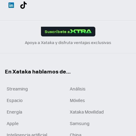
Wh
Twit
Fac
You
Inst
Tele
RSS
Flip
ats
ter
ebo
tub
agr
gra
boa
Link
Tikt
App
ok
e
am
m
rd
edI
ok
Suscríbete a
n
Apoya a Xataka y disfruta ventajas exclusivas
En Xataka hablamos de...
Streaming
Análisis
Espacio
Móviles
Energía
Xataka Movilidad
Apple
Samsung
Inteligencia artificial
China