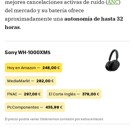
mejores cancelaciones activas de ruido (
ANC
)
del mercado y su batería ofrece
aproximadamente una
autonomía de hasta 32
horas
.
Sony WH-1000XM5
Hoy en Amazon —
248,00
€
MediaMarkt —
282,00
€
FNAC —
297,00
€
El Corte Inglés —
379,00
€
PcComponentes —
435,99
€
El precio podría variar. Obtenemos comisión por estos enlaces