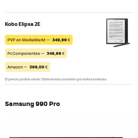
Kobo Elipsa 2E
PVP en MediaMarkt —
349,99
€
PcComponentes —
349,99
€
Amazon —
399,00
€
El precio podría variar. Obtenemos comisión por estos enlaces
Samsung 990 Pro