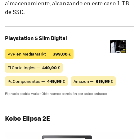
almacenamiento, alcanzando en este caso 1 TB
de SSD.
Playstation 5 Slim Digital
PVP en MediaMarkt —
399,00
€
El Corte Inglés —
449,90
€
PcComponentes —
449,99
€
Amazon —
619,99
€
El precio podría variar. Obtenemos comisión por estos enlaces
Kobo Elipsa 2E