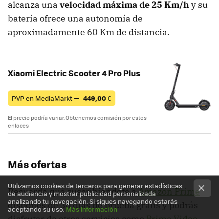
alcanza una
velocidad máxima de 25 Km/h
y su
batería ofrece una autonomía de
aproximadamente 60 Km de distancia.
Xiaomi Electric Scooter 4 Pro Plus
PVP en MediaMarkt —
449,00
€
El precio podría variar. Obtenemos comisión por estos
enlaces
Más ofertas
Utilizamos cookies de terceros para generar estadísticas
Recuerda que suscribiéndote a
Amazon Prime
de audiencia y mostrar publicidad personalizada
analizando tu navegación. Si sigues navegando estarás
dispones de 30 días de prueba gratis y podrás
aceptando su uso.
Más información
disfrutar de otros servicios como
Prime Video
.