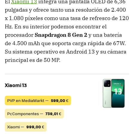
El
Xiaomi 13
integra una pantalla OLED de 6,36
pulgadas y ofrece tanto una resolución de 2.400
x 1.080 píxeles como una tasa de refresco de 120
Hz. En su interior podemos encontrar el
procesador
Snapdragon 8 Gen
2
y una batería
de 4.500 mAh que soporta carga rápida de 67W.
Su sistema operativo es Android 13 y su cámara
principal es de 50 MP.
Xiaomi 13
PVP en MediaMarkt —
599,00
€
PcComponentes —
739,01
€
Xiaomi —
999,00
€