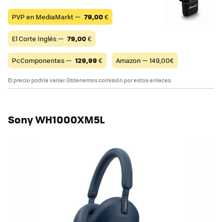
PVP en MediaMarkt —
79,00
€
El Corte Inglés —
79,00
€
PcComponentes —
129,99
€
Amazon — 149,00€
El precio podría variar. Obtenemos comisión por estos enlaces
Sony WH1000XM5L