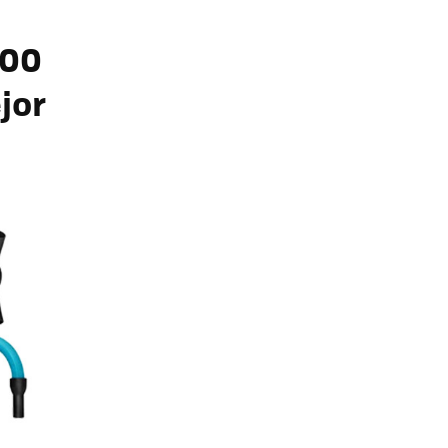
000
jor