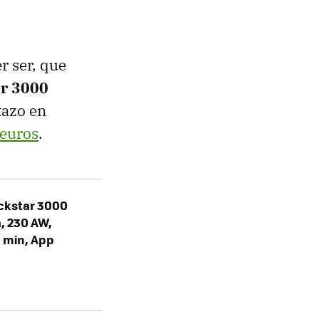
r ser, que
ar 3000
tazo en
euros
.
ockstar 3000
, 230 AW,
0 min, App