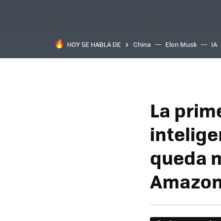
HOY SE HABLA DE
China
Elon Musk
IA
La prim
intelige
queda m
Amazo