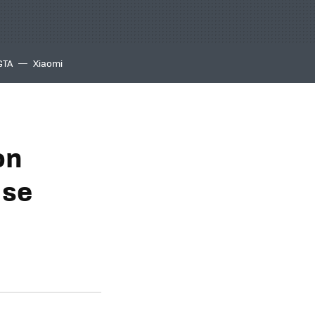
GTA
Xiaomi
on
 se