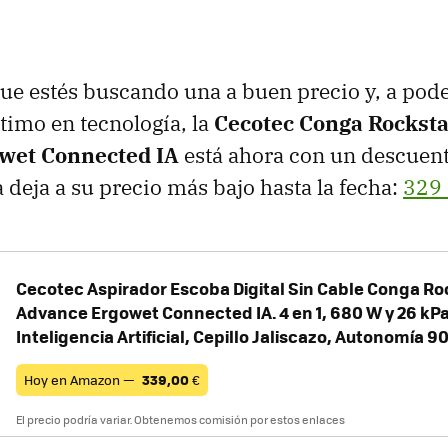
que estés buscando una a buen precio y, a pode
ltimo en tecnología, la
Cecotec Conga Rockst
wet Connected IA
está ahora con un descuen
a deja a su precio más bajo hasta la fecha:
329 
Cecotec Aspirador Escoba Digital Sin Cable Conga R
Advance Ergowet Connected IA. 4 en 1, 680 W y 26 kPa
Inteligencia Artificial, Cepillo Jaliscazo, Autonomía 9
Hoy en Amazon —
339,00
€
El precio podría variar. Obtenemos comisión por estos enlaces