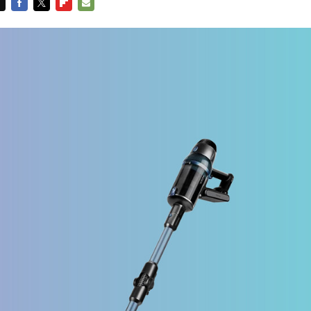
FACEBOOK
TWITTER
FLIPBOARD
E-
MAIL