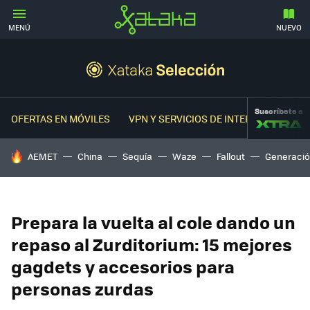
MENÚ
NUEVO
Suscríbete a
OFERTAS EN MÓVILES
VPN Y SERVICIOS DE INTERNET
OFER
HOY SE HABLA DE
AEMET
China
Sequía
Waze
Fallout
Generació
Prepara la vuelta al cole dando un
repaso al Zurditorium: 15 mejores
gagdets y accesorios para
personas zurdas