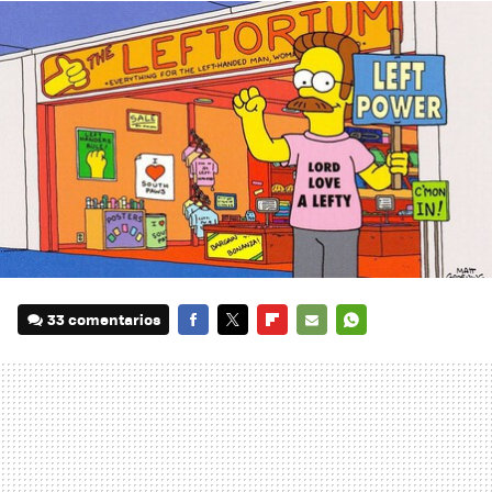
33 comentarios
FACEBOOK
TWITTER
FLIPBOARD
E-
WHATSAPP
MAIL