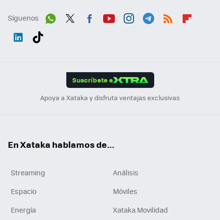
Síguenos
Wh
Twit
Fac
You
Inst
Tele
RSS
Flip
ats
ter
ebo
tub
agr
gra
boa
Link
Tikt
App
ok
e
am
m
rd
edI
ok
Suscríbete a
n
Apoya a Xataka y disfruta ventajas exclusivas
En Xataka hablamos de...
Streaming
Análisis
Espacio
Móviles
Energía
Xataka Movilidad