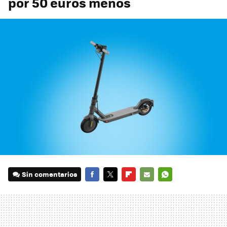
por 50 euros menos
Sin comentarios
FACEBOOK
TWITTER
FLIPBOARD
E-
WHATSAPP
MAIL