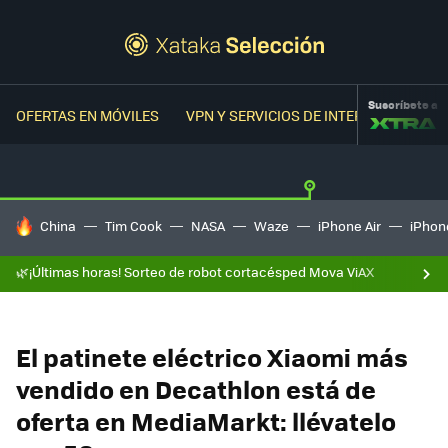
Suscríbete a
OFERTAS EN MÓVILES
VPN Y SERVICIOS DE INTERNET
OFER
HOY SE HABLA DE
China
Tim Cook
NASA
Waze
iPhone Air
iPhone
🌿¡Últimas horas! Sorteo de robot cortacésped Mova ViAX
El patinete eléctrico Xiaomi más
vendido en Decathlon está de
oferta en MediaMarkt: llévatelo