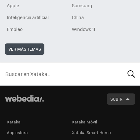
Apple
Samsung
Inteligencia artificial
China
Empleo
Windows 11
VER MÁS TEMAS
BUSCA
SUBIR
Xataka
Xataka Móvil
Applesfera
Xataka Smart Home