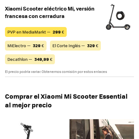
Xiaomi Scooter eléctrico Mi, versión
francesa con cerradura
PVP en MediaMarkt —
299
€
MiElectro —
329
€
El Corte Inglés —
329
€
Decathlon —
349,99
€
El precio podría variar. Obtenemos comisión por estos enlaces
Comprar el Xiaomi Mi Scooter Essential
al mejor precio