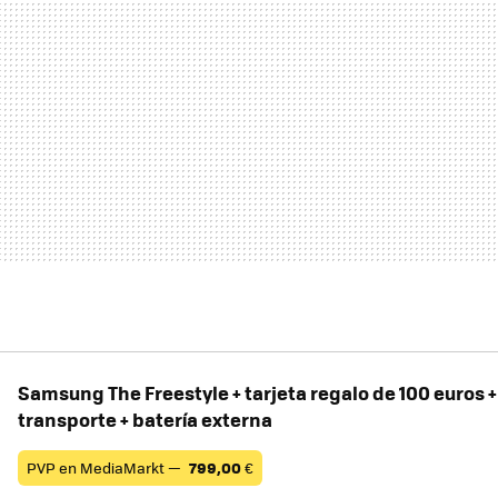
Samsung The Freestyle + tarjeta regalo de 100 euros +
transporte + batería externa
PVP en MediaMarkt —
799,00
€