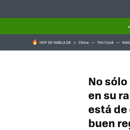
HOY SE HABLA DE
China
Tim Cook
NAS
No sólo
en su r
está de
buen re