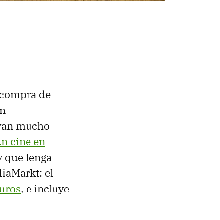
a compra de
un
 van mucho
n cine en
y que tenga
iaMarkt: el
uros
, e incluye