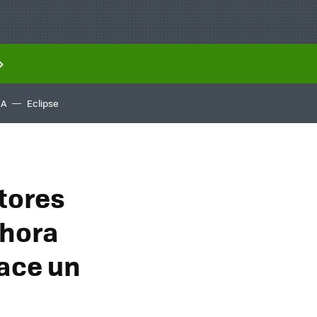
IA
Eclipse
tores
ahora
hace un