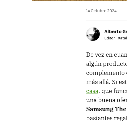
14 Octubre 2024
Alberto G
Editor - Xat
De vez en cuan
algún producto.
complemento o
más allá. Si e
casa
, que func
una buena ofe
Samsung The 
bastantes rega