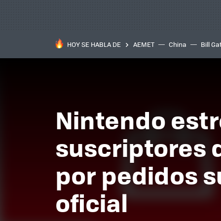
HOY SE HABLA DE
AEMET
China
Bill Ga
Nintendo estr
suscriptores d
por pedidos s
oficial