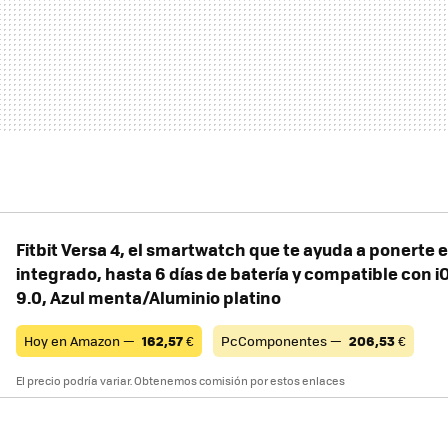
Fitbit Versa 4, el smartwatch que te ayuda a ponerte
integrado, hasta 6 días de batería y compatible con i
9.0, Azul menta/Aluminio platino
Hoy en Amazon —
162,57
€
PcComponentes —
206,53
€
El precio podría variar. Obtenemos comisión por estos enlaces