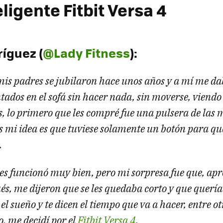
eligente Fitbit Versa 4
íguez (
@Lady Fitness
):
mis padres se jubilaron hace unos años y a mí me da
ados en el sofá sin hacer nada, sin moverse, viendo
s, lo primero que les compré fue una pulsera de las 
 mi idea es que tuviese solamente un botón para que
.
 les funcionó muy bien, pero mi sorpresa fue que, 
s, me dijeron que se les quedaba corto y que querían
el sueño y te dicen el tiempo que va a hacer, entre
lo, me decidí por el
Fitbit Versa 4
.