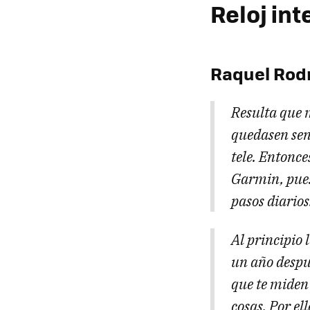
Reloj int
Raquel Rodr
Resulta que 
quedasen sent
tele. Entonce
Garmin, pues
pasos diarios
Al principio
un año despué
que te miden 
cosas. Por el