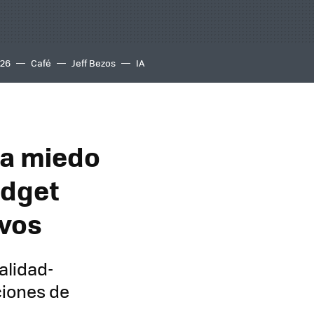
S26
Café
Jeff Bezos
IA
ba miedo
adget
ivos
alidad-
ciones de