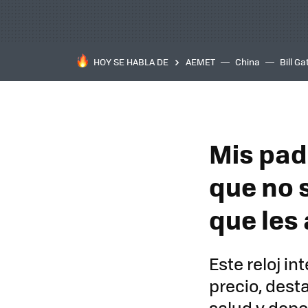
HOY SE HABLA DE
AEMET
China
Bill Ga
Mis pad
que no 
que les
Este reloj in
precio, dest
salud y depo