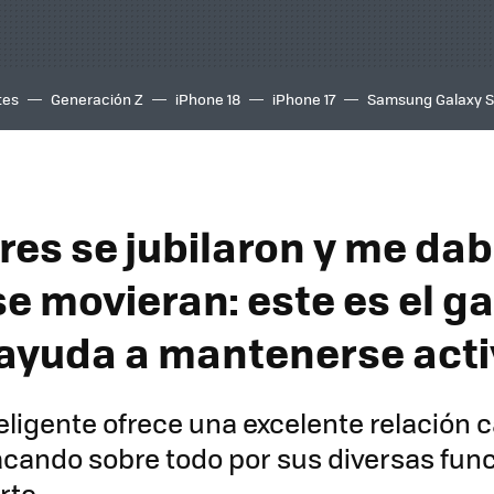
tes
Generación Z
iPhone 18
iPhone 17
Samsung Galaxy 
res se jubilaron y me da
se movieran: este es el g
 ayuda a mantenerse act
teligente ofrece una excelente relación c
acando sobre todo por sus diversas fun
rte