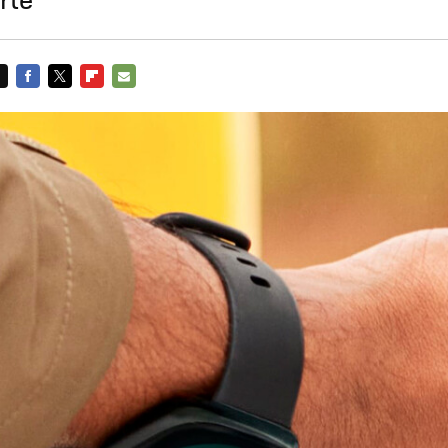
FACEBOOK
TWITTER
FLIPBOARD
E-
MAIL