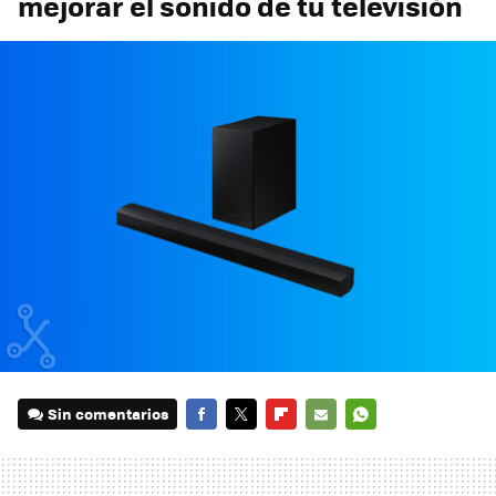
mejorar el sonido de tu televisión
Sin comentarios
FACEBOOK
TWITTER
FLIPBOARD
E-
WHATSAPP
MAIL