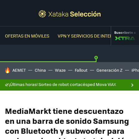
Suscríbete a
OFERTAS EN MÓVILES
VPN Y SERVICIOS DE INTERNET
OFER
HOY SE HABLA DE
AEMET
China
Waze
Fallout
Generación Z
iPh
🌿¡Últimas horas! Sorteo de robot cortacésped Mova ViAX
MediaMarkt tiene descuentazo
en una barra de sonido Samsung
con Bluetooth y subwoofer para