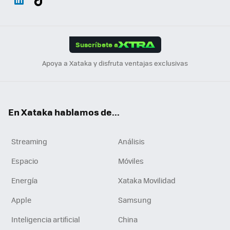
ats
ter
ebo
tub
agr
gra
boa
Link
Tikt
App
ok
e
am
m
rd
edI
ok
Suscríbete a
n
Apoya a Xataka y disfruta ventajas exclusivas
En Xataka hablamos de...
Streaming
Análisis
Espacio
Móviles
Energía
Xataka Movilidad
Apple
Samsung
Inteligencia artificial
China