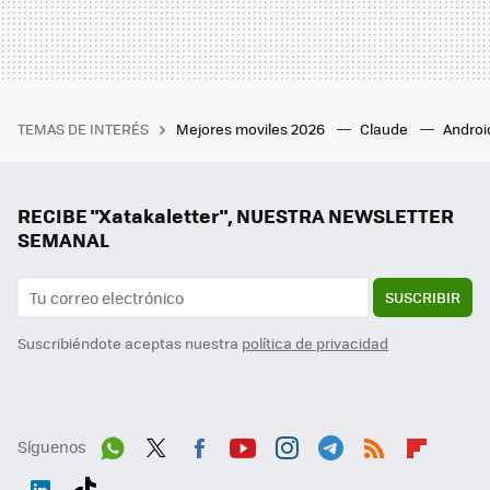
TEMAS DE INTERÉS
Mejores moviles 2026
Claude
Androi
RECIBE "Xatakaletter", NUESTRA NEWSLETTER
SEMANAL
SUSCRIBIR
Suscribiéndote aceptas nuestra
política de privacidad
Síguenos
Wh
Twit
Fac
You
Inst
Tele
RSS
Flip