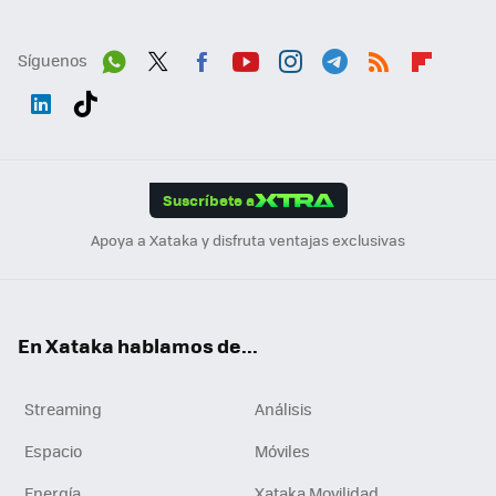
Síguenos
Wh
Twit
Fac
You
Inst
Tele
RSS
Flip
ats
ter
ebo
tub
agr
gra
boa
Link
Tikt
App
ok
e
am
m
rd
edI
ok
Suscríbete a
n
Apoya a Xataka y disfruta ventajas exclusivas
En Xataka hablamos de...
Streaming
Análisis
Espacio
Móviles
Energía
Xataka Movilidad