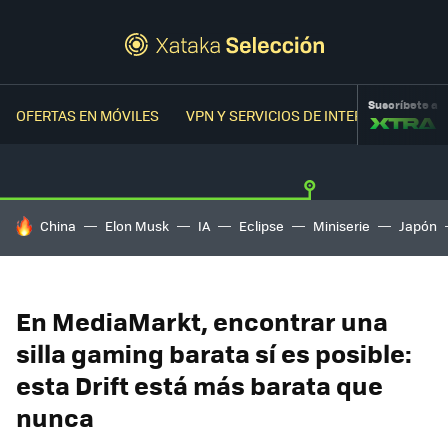
Suscríbete a
OFERTAS EN MÓVILES
VPN Y SERVICIOS DE INTERNET
OFER
HOY SE HABLA DE
China
Elon Musk
IA
Eclipse
Miniserie
Japón
En MediaMarkt, encontrar una
silla gaming barata sí es posible:
esta Drift está más barata que
nunca