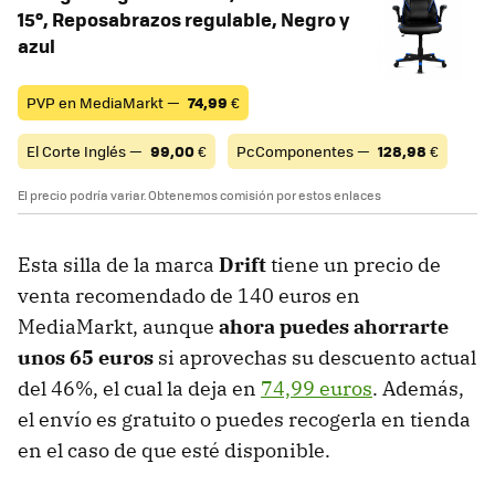
15º, Reposabrazos regulable, Negro y
azul
PVP en MediaMarkt —
74,99
€
El Corte Inglés —
99,00
€
PcComponentes —
128,98
€
El precio podría variar. Obtenemos comisión por estos enlaces
Esta silla de la marca
Drift
tiene un precio de
venta recomendado de 140 euros en
MediaMarkt, aunque
ahora puedes ahorrarte
unos 65 euros
si aprovechas su descuento actual
del 46%, el cual la deja en
74,99 euros
. Además,
el envío es gratuito o puedes recogerla en tienda
en el caso de que esté disponible.