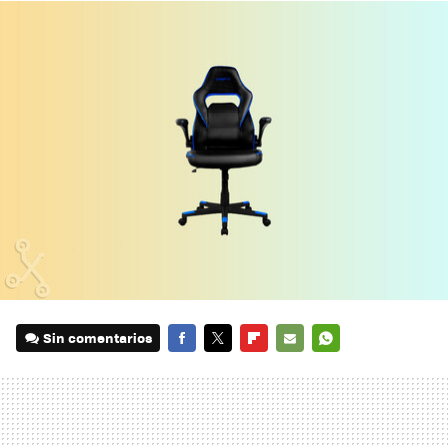
Sin comentarios
FACEBOOK
TWITTER
FLIPBOARD
E-
WHATSAPP
MAIL