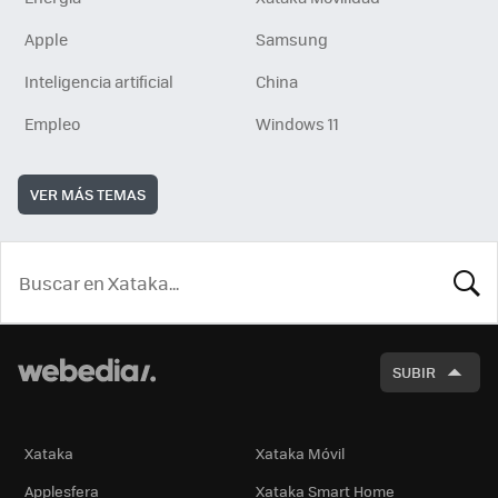
Apple
Samsung
Inteligencia artificial
China
Empleo
Windows 11
VER MÁS TEMAS
BUSCA
SUBIR
Xataka
Xataka Móvil
Applesfera
Xataka Smart Home