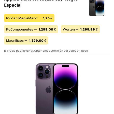
Espacial
PVP en MediaMarkt —
1,25
€
PcComponentes —
1.299,00
€
Worten —
1.299,99
€
Macnificos —
1.329,00
€
El precio podría variar. Obtenemos comisión por estos enlaces