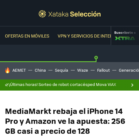
Suscríbete a
OFERTAS EN MÓVILES
VPN Y SERVICIOS DE INTERNET
OFER
HOY SE HABLA DE
AEMET
China
Sequía
Waze
Fallout
Generació
🌿¡Últimas horas! Sorteo de robot cortacésped Mova ViAX
MediaMarkt rebaja el iPhone 14
Pro y Amazon ve la apuesta: 256
GB casi a precio de 128