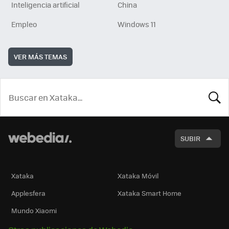
Inteligencia artificial
China
Empleo
Windows 11
VER MÁS TEMAS
BUSCA
SUBIR
Xataka
Xataka Móvil
Applesfera
Xataka Smart Home
Mundo Xiaomi