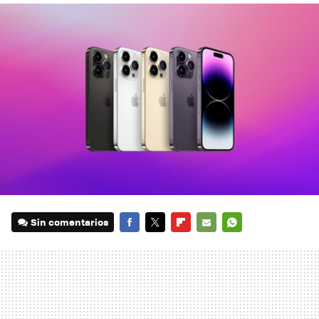
Sin comentarios
FACEBOOK
TWITTER
FLIPBOARD
E-
WHATSAPP
MAIL