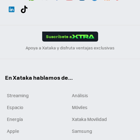
Wh
Twit
Fac
You
Inst
Tele
RSS
Flip
ats
ter
ebo
tub
agr
gra
boa
Link
Tikt
App
ok
e
am
m
rd
edI
ok
Suscríbete a
n
Apoya a Xataka y disfruta ventajas exclusivas
En Xataka hablamos de...
Streaming
Análisis
Espacio
Móviles
Energía
Xataka Movilidad
Apple
Samsung