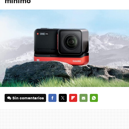
mínimo
Sin comentarios
FACEBOOK
TWITTER
FLIPBOARD
E-
WHATSAPP
MAIL