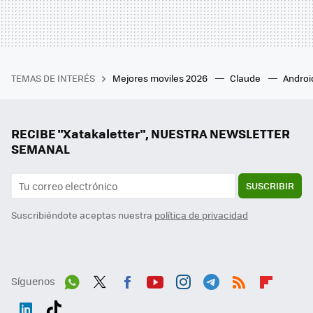
TEMAS DE INTERÉS
Mejores moviles 2026
Claude
Androi
RECIBE "Xatakaletter", NUESTRA NEWSLETTER
SEMANAL
SUSCRIBIR
Suscribiéndote aceptas nuestra
política de privacidad
Síguenos
Wh
Twit
Fac
You
Inst
Tele
RSS
Flip