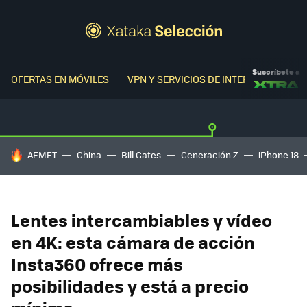
Suscríbete a
OFERTAS EN MÓVILES
VPN Y SERVICIOS DE INTERNET
OFER
HOY SE HABLA DE
AEMET
China
Bill Gates
Generación Z
iPhone 18
Lentes intercambiables y vídeo
en 4K: esta cámara de acción
Insta360 ofrece más
posibilidades y está a precio