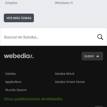
Empleo
Windows 11
VER MÁS TEMAS
BUSCA
SUBIR
Xataka
Xataka Móvil
Applesfera
Xataka Smart Home
Mundo Xiaomi
Otras publicaciones de Webedia