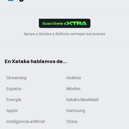
ats
ter
ebo
tub
agr
gra
boa
Link
Tikt
App
ok
e
am
m
rd
edI
ok
Suscríbete a
n
Apoya a Xataka y disfruta ventajas exclusivas
En Xataka hablamos de...
Streaming
Análisis
Espacio
Móviles
Energía
Xataka Movilidad
Apple
Samsung
Inteligencia artificial
China