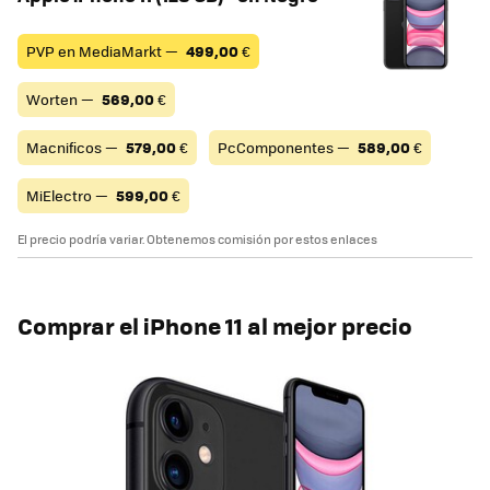
PVP en MediaMarkt —
499,00
€
Worten —
569,00
€
Macnificos —
579,00
€
PcComponentes —
589,00
€
MiElectro —
599,00
€
El precio podría variar. Obtenemos comisión por estos enlaces
Comprar el iPhone 11 al mejor precio