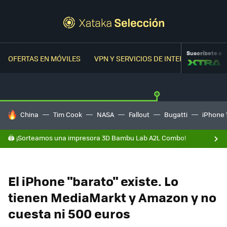
Suscríbete a
OFERTAS EN MÓVILES
VPN Y SERVICIOS DE INTERNET
OFER
HOY SE HABLA DE
China
Tim Cook
NASA
Fallout
Bugatti
iPhone 
🖨️ ¡Sorteamos una impresora 3D Bambu Lab A2L Combo!
El iPhone "barato" existe. Lo
tienen MediaMarkt y Amazon y no
cuesta ni 500 euros