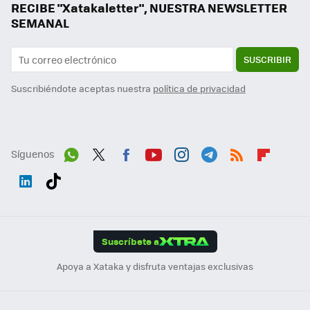
RECIBE "Xatakaletter", NUESTRA NEWSLETTER
SEMANAL
SUSCRIBIR
Suscribiéndote aceptas nuestra
política de privacidad
Síguenos
Wh
Twit
Fac
You
Inst
Tele
RSS
Flip
ats
ter
ebo
tub
agr
gra
boa
Link
Tikt
App
ok
e
am
m
rd
edI
ok
Suscríbete a
n
Apoya a Xataka y disfruta ventajas exclusivas