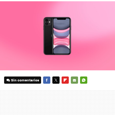
Sin comentarios
FACEBOOK
TWITTER
FLIPBOARD
E-
WHATSAPP
MAIL