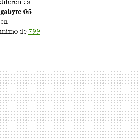
diferentes
igabyte G5
 en
mínimo de
799