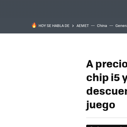
HOY SE HABLA DE
AEMET
China
Gener
A preci
chip i5
descuen
juego