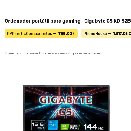
Ordenador portátil para gaming - Gigabyte G5 KD-52
PVP en PcComponentes —
799,00
€
PhoneHouse —
1.517,05
€
El precio podría variar. Obtenemos comisión por estos enlaces