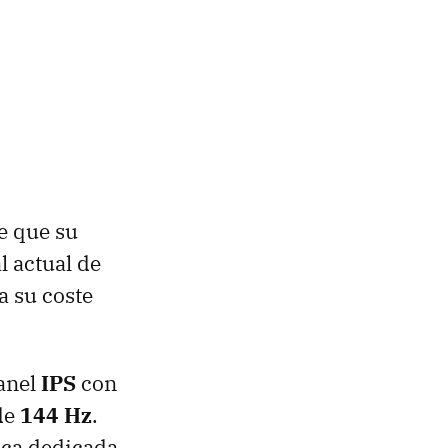
e que su
l actual de
a su coste
anel
IPS
con
de
144 Hz
.
fica dedicada