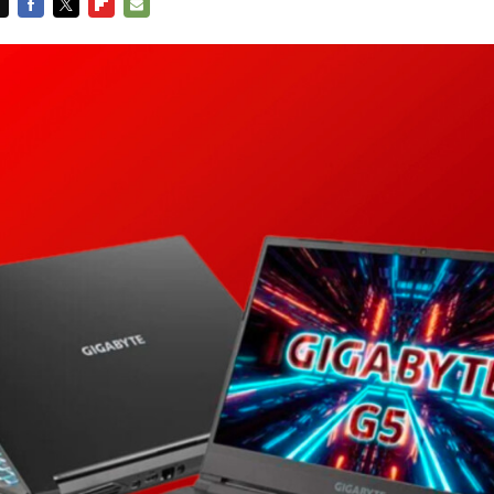
FACEBOOK
TWITTER
FLIPBOARD
E-
MAIL