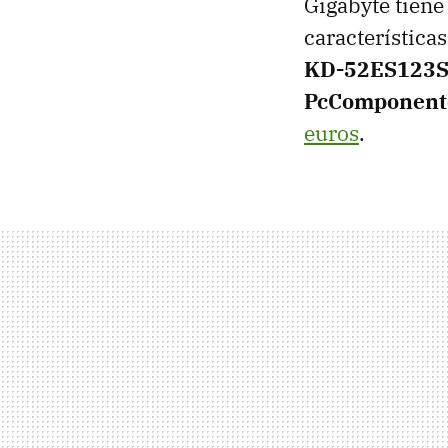
Gigabyte tiene
características
KD-52ES123
PcComponent
euros
.