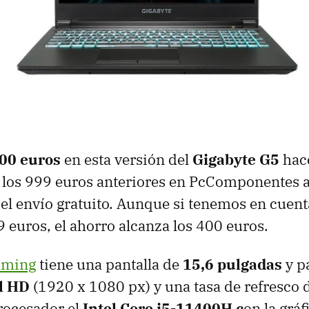
200 euros
en esta versión del
Gigabyte G5
hac
 los 999 euros anteriores en PcComponentes a
el envío gratuito. Aunque si tenemos en cuent
9 euros, el ahorro alcanza los 400 euros.
gaming
tiene una pantalla de
15,6 pulgadas
y p
l HD
(1920 x 1080 px) y una tasa de refresco 
ocesador el
Intel Core i5-11400H c
on la grá