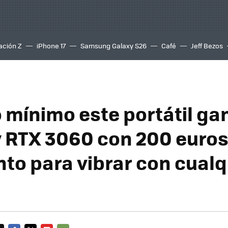
ación Z
iPhone 17
Samsung Galaxy S26
Café
Jeff Bezos
o mínimo este portátil ga
 y RTX 3060 con 200 euros
to para vibrar con cualq