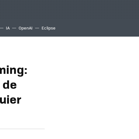
IA
OpenAI
Eclipse
ming:
 de
uier