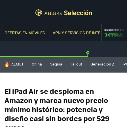
Suscríbete a
OFERTAS EN MÓVILES
VPN Y SERVICIOS DE INTERNET
OFER
HOY SE HABLA DE
AEMET
China
Sequía
Fallout
Generación Z
iP
El iPad Air se desploma en
Amazon y marca nuevo precio
mínimo histórico: potencia y
diseño casi sin bordes por 529