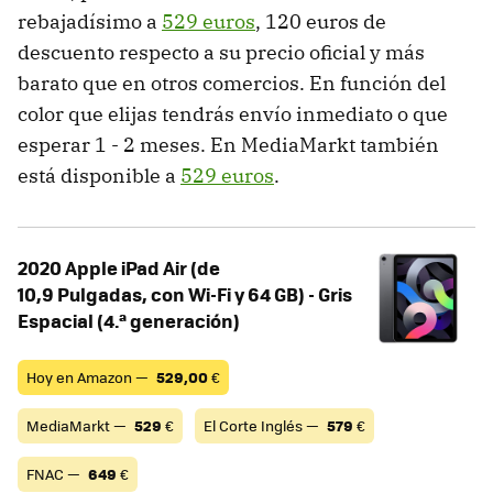
rebajadísimo a
529 euros
, 120 euros de
descuento respecto a su precio oficial y más
barato que en otros comercios. En función del
color que elijas tendrás envío inmediato o que
esperar 1 - 2 meses. En MediaMarkt también
está disponible a
529 euros
.
2020 Apple iPad Air (de
10,9 Pulgadas, con Wi-Fi y 64 GB) - Gris
Espacial (4.ª generación)
Hoy en Amazon —
529,00
€
MediaMarkt —
529
€
El Corte Inglés —
579
€
FNAC —
649
€