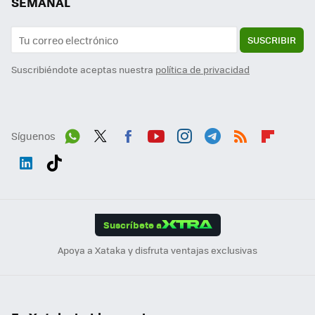
SEMANAL
SUSCRIBIR
Suscribiéndote aceptas nuestra
política de privacidad
Síguenos
Wh
Twit
Fac
You
Inst
Tele
RSS
Flip
ats
ter
ebo
tub
agr
gra
boa
Link
Tikt
App
ok
e
am
m
rd
edI
ok
Suscríbete a
n
Apoya a Xataka y disfruta ventajas exclusivas