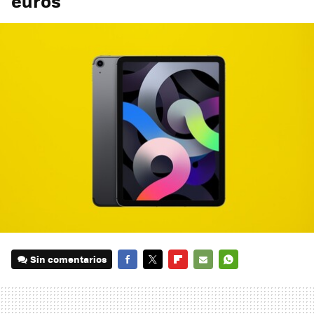
euros
Sin comentarios
FACEBOOK
TWITTER
FLIPBOARD
E-
WHATSAPP
MAIL