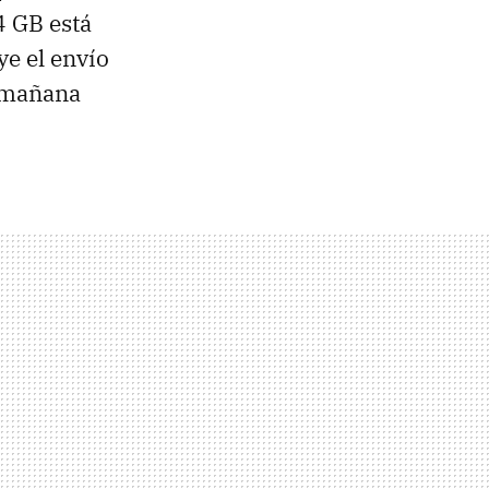
4 GB está
e el envío
s mañana