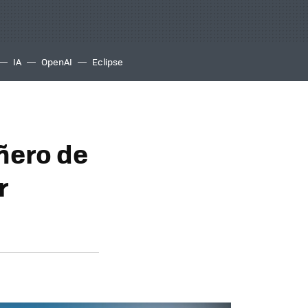
IA
OpenAI
Eclipse
ñero de
r