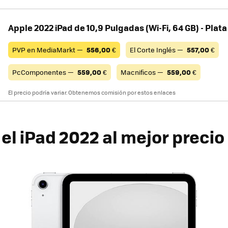
Apple 2022 iPad de 10,9 Pulgadas (Wi-Fi, 64 GB) - Plata
PVP en MediaMarkt —
556,00
€
El Corte Inglés —
557,00
€
PcComponentes —
559,00
€
Macnificos —
559,00
€
El precio podría variar. Obtenemos comisión por estos enlaces
el iPad 2022 al mejor precio