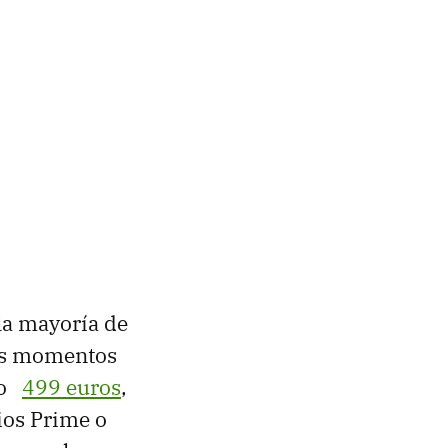
 la mayoría de
tos momentos
ólo
499 euros
,
ios Prime o