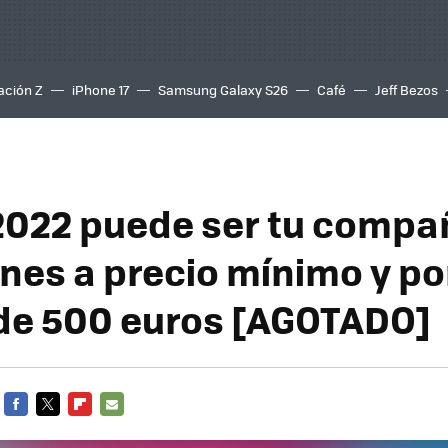
ación Z
iPhone 17
Samsung Galaxy S26
Café
Jeff Bezos
 2022 puede ser tu compa
nes a precio mínimo y po
e 500 euros [AGOTADO]
FACEBOOK
TWITTER
FLIPBOARD
E-