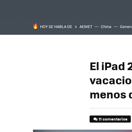
HOY SE HABLA DE
AEMET
China
Gener
El iPad
vacacio
menos d
11 comentarios