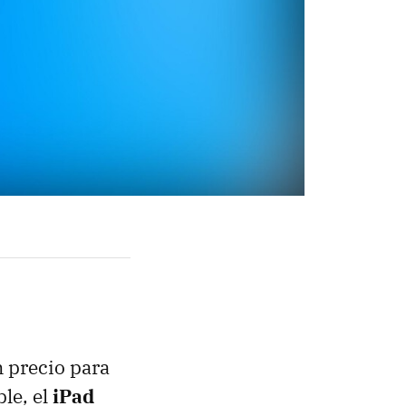
n precio para
le, el
iPad