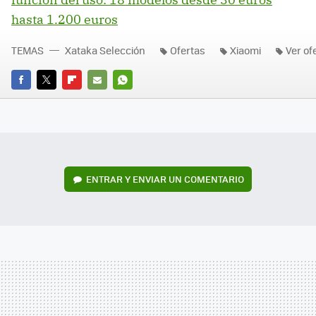
hasta 1.200 euros
TEMAS
Xataka Selección
Ofertas
Xiaomi
Ver of
FACEBOOK
TWITTER
FLIPBOARD
E-
WHATSAPP
MAIL
ENTRAR Y ENVIAR UN COMENTARIO