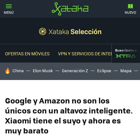
MENÚ
NUEVO
Suscríbete a
OFERTAS EN MÓVILES
VPN Y SERVICIOS DE INTERNET
OFER
HOY SE HABLA DE
China
Elon Musk
Generación Z
Eclipse
Mapa
Google y Amazon no son los
únicos con un altavoz inteligente.
Xiaomi tiene el suyo y ahora es
muy barato