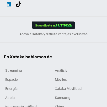
Wh
Twit
Fac
You
Inst
Tele
RSS
Flip
ats
ter
ebo
tub
agr
gra
boa
Link
Tikt
App
ok
e
am
m
rd
edI
ok
Suscríbete a
n
Apoya a Xataka y disfruta ventajas exclusivas
En Xataka hablamos de...
Streaming
Análisis
Espacio
Móviles
Energía
Xataka Movilidad
Apple
Samsung
Inteligencia artificial
China