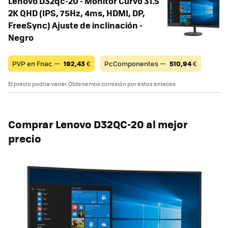
Lenovo D32qc-20 - Monitor Curvo 31.5"
2K QHD (IPS, 75Hz, 4ms, HDMI, DP,
FreeSync) Ajuste de inclinación -
Negro
PVP en Fnac —
192,43
€
PcComponentes —
510,94
€
El precio podría variar. Obtenemos comisión por estos enlaces
Comprar Lenovo D32QC-20 al mejor
precio