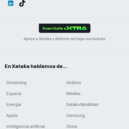
Wh
Twit
Fac
You
Inst
Tele
RSS
Flip
ats
ter
ebo
tub
agr
gra
boa
Link
Tikt
App
ok
e
am
m
rd
edI
ok
Suscríbete a
n
Apoya a Xataka y disfruta ventajas exclusivas
En Xataka hablamos de...
Streaming
Análisis
Espacio
Móviles
Energía
Xataka Movilidad
Apple
Samsung
Inteligencia artificial
China