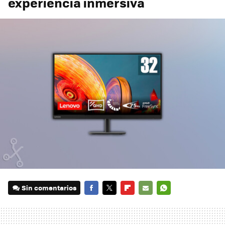
experiencia inmersiva
Sin comentarios
FACEBOOK
TWITTER
FLIPBOARD
E-
WHATSAPP
MAIL