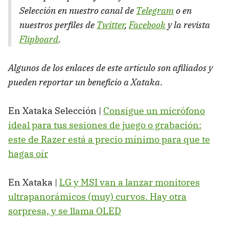
Selección en nuestro canal de
Telegram
o en
nuestros perfiles de
Twitter
,
Facebook
y la revista
Flipboard
.
Algunos de los enlaces de este artículo son afiliados y
pueden reportar un beneficio a Xataka
.
En Xataka Selección |
Consigue un micrófono
ideal para tus sesiones de juego o grabación:
este de Razer está a precio mínimo para que te
hagas oír
En Xataka |
LG y MSI van a lanzar monitores
ultrapanorámicos (muy) curvos. Hay otra
sorpresa, y se llama OLED