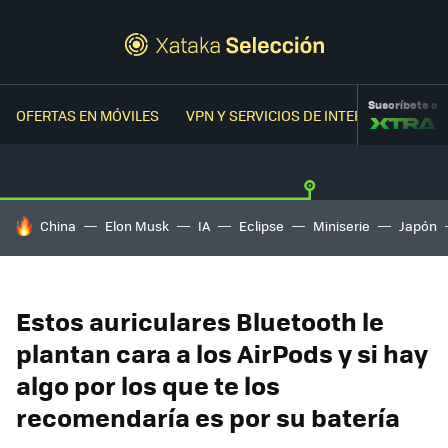
Suscríbete a
OFERTAS EN MÓVILES
VPN Y SERVICIOS DE INTERNET
OFER
HOY SE HABLA DE
China
Elon Musk
IA
Eclipse
Miniserie
Japón
Estos auriculares Bluetooth le
plantan cara a los AirPods y si hay
algo por los que te los
recomendaría es por su batería