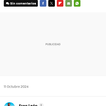
Sin comentarios
FACEBOOK
TWITTER
FLIPBOARD
E-
WHATSAPP
MAIL
11 Octubre 2024
Fran León