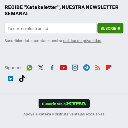
RECIBE "Xatakaletter", NUESTRA NEWSLETTER
SEMANAL
SUSCRIBIR
Suscribiéndote aceptas nuestra
política de privacidad
Síguenos
Wh
Twit
Fac
You
Inst
Tele
RSS
Flip
ats
ter
ebo
tub
agr
gra
boa
Link
Tikt
App
ok
e
am
m
rd
edI
ok
Suscríbete a
n
Apoya a Xataka y disfruta ventajas exclusivas