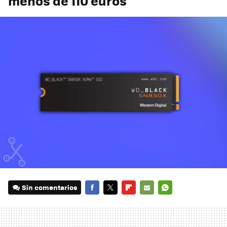
menos de 110 euros
Sin comentarios
FACEBOOK
TWITTER
FLIPBOARD
E-
WHATSAPP
MAIL