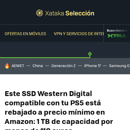
Suscríbete a
OFERTAS EN MÓVILES
VPN Y SERVICIOS DE INTERNET
OFER
HOY SE HABLA DE
AEMET
China
Generación Z
iPhone 17
Samsung G
Este SSD Western Digital
compatible con tu PS5 está
rebajado a precio mínimo en
Amazon: 1 TB de capacidad por