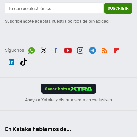
SUSCRIBIR
Suscribiéndote aceptas nuestra
política de privacidad
Síguenos
Wh
Twit
Fac
You
Inst
Tele
RSS
Flip
ats
ter
ebo
tub
agr
gra
boa
Link
Tikt
App
ok
e
am
m
rd
edI
ok
Suscríbete a
n
Apoya a Xataka y disfruta ventajas exclusivas
En Xataka hablamos de...