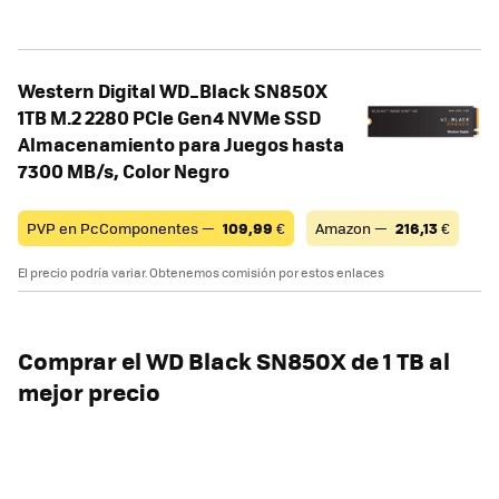
Western Digital WD_Black SN850X
1TB M.2 2280 PCIe Gen4 NVMe SSD
Almacenamiento para Juegos hasta
7300 MB/s, Color Negro
PVP en PcComponentes —
109,99
€
Amazon —
216,13
€
El precio podría variar. Obtenemos comisión por estos enlaces
Comprar el WD Black SN850X de 1 TB al
mejor precio