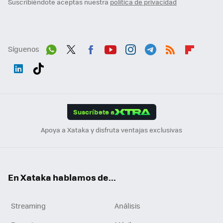
Suscribiéndote aceptas nuestra
política de privacidad
Síguenos
Wh
Twit
Fac
You
Inst
Tele
RSS
Flip
ats
ter
ebo
tub
agr
gra
boa
Link
Tikt
App
ok
e
am
m
rd
edI
ok
Suscríbete a
n
Apoya a Xataka y disfruta ventajas exclusivas
En Xataka hablamos de...
Streaming
Análisis