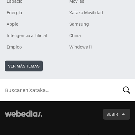
Espacio
Móviles
Energía
Xataka Movilidad
Apple
Samsung
Inteligencia artificial
China
Empleo
Windows 11
VER MÁS TEMAS
BUSCA
SUBIR