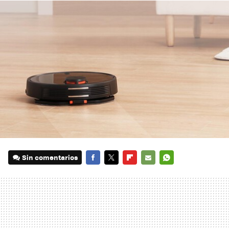
Sin comentarios
FACEBOOK
TWITTER
FLIPBOARD
E-
WHATSAPP
MAIL