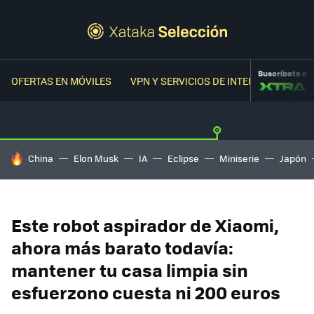
Suscríbete a
OFERTAS EN MÓVILES
VPN Y SERVICIOS DE INTERNET
OFER
HOY SE HABLA DE
China
Elon Musk
IA
Eclipse
Miniserie
Japón
Este robot aspirador de Xiaomi,
ahora más barato todavía:
mantener tu casa limpia sin
esfuerzono cuesta ni 200 euros