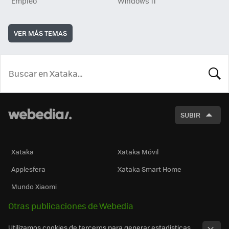
Empleo
Windows 11
VER MÁS TEMAS
BUSCA
SUBIR
Xataka
Xataka Móvil
Applesfera
Xataka Smart Home
Mundo Xiaomi
Otras publicaciones de Webedia
Utilizamos cookies de terceros para generar estadísticas