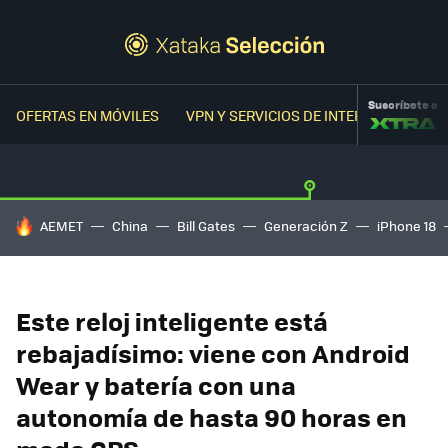
Suscríbete a
OFERTAS EN MÓVILES
VPN Y SERVICIOS DE INTERNET
OFER
HOY SE HABLA DE
AEMET
China
Bill Gates
Generación Z
iPhone 18
Este reloj inteligente está
rebajadísimo: viene con Android
Wear y batería con una
autonomía de hasta 90 horas en