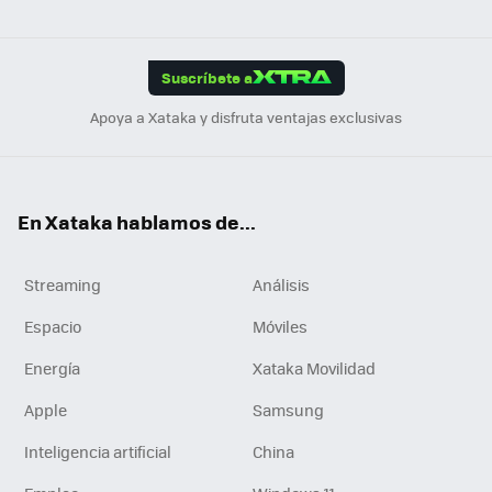
ats
ter
ebo
tub
agr
gra
boa
Link
Tikt
App
ok
e
am
m
rd
edI
ok
Suscríbete a
n
Apoya a Xataka y disfruta ventajas exclusivas
En Xataka hablamos de...
Streaming
Análisis
Espacio
Móviles
Energía
Xataka Movilidad
Apple
Samsung
Inteligencia artificial
China