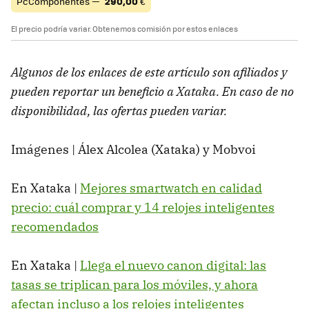
PcComponentes —
290,00
€
El precio podría variar. Obtenemos comisión por estos enlaces
Algunos de los enlaces de este artículo son afiliados y
pueden reportar un beneficio a Xataka. En caso de no
disponibilidad, las ofertas pueden variar.
Imágenes | Álex Alcolea (Xataka) y Mobvoi
En Xataka |
Mejores smartwatch en calidad
precio: cuál comprar y 14 relojes inteligentes
recomendados
En Xataka |
Llega el nuevo canon digital: las
tasas se triplican para los móviles, y ahora
afectan incluso a los relojes inteligentes