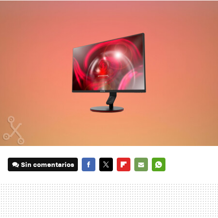
Sin comentarios
FACEBOOK
TWITTER
FLIPBOARD
E-
WHATSAPP
MAIL