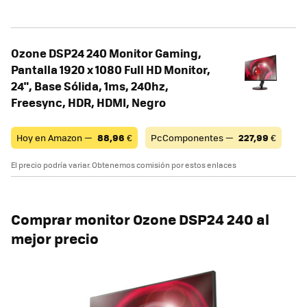
Ozone DSP24 240 Monitor Gaming,
Pantalla 1920 x 1080 Full HD Monitor,
24", Base Sólida, 1ms, 240hz,
Freesync, HDR, HDMI, Negro
Hoy en Amazon —
88,96
€
PcComponentes —
227,99
€
El precio podría variar. Obtenemos comisión por estos enlaces
Comprar monitor
Ozone DSP24 240 al
mejor precio