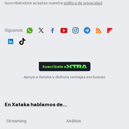
Suscribiéndote aceptas nuestra
política de privacidad
Síguenos
Wh
Twit
Fac
You
Inst
Tele
RSS
Flip
ats
ter
ebo
tub
agr
gra
boa
Link
Tikt
App
ok
e
am
m
rd
edI
ok
Suscríbete a
n
Apoya a Xataka y disfruta ventajas exclusivas
En Xataka hablamos de...
Streaming
Análisis