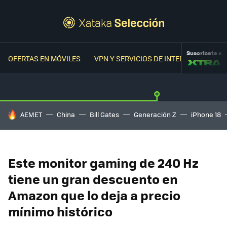
Suscríbete a
OFERTAS EN MÓVILES
VPN Y SERVICIOS DE INTERNET
OFER
HOY SE HABLA DE
AEMET
China
Bill Gates
Generación Z
iPhone 18
Este monitor gaming de 240 Hz
tiene un gran descuento en
Amazon que lo deja a precio
mínimo histórico