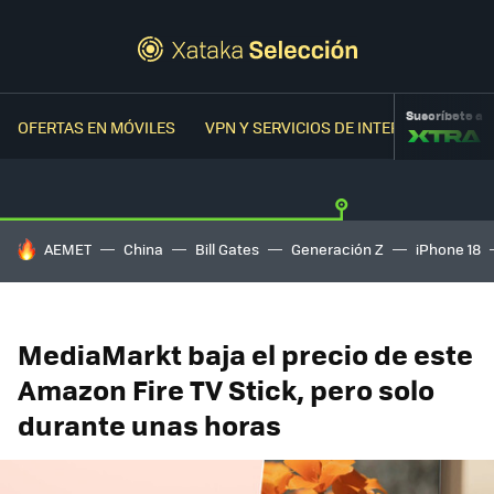
Suscríbete a
OFERTAS EN MÓVILES
VPN Y SERVICIOS DE INTERNET
OFER
HOY SE HABLA DE
AEMET
China
Bill Gates
Generación Z
iPhone 18
MediaMarkt baja el precio de este
Amazon Fire TV Stick, pero solo
durante unas horas