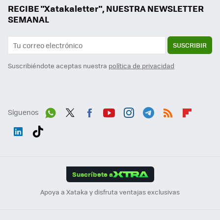
RECIBE "Xatakaletter", NUESTRA NEWSLETTER
SEMANAL
SUSCRIBIR
Suscribiéndote aceptas nuestra
política de privacidad
Síguenos
Wh
Twit
Fac
You
Inst
Tele
RSS
Flip
ats
ter
ebo
tub
agr
gra
boa
Link
Tikt
App
ok
e
am
m
rd
edI
ok
Suscríbete a
n
Apoya a Xataka y disfruta ventajas exclusivas