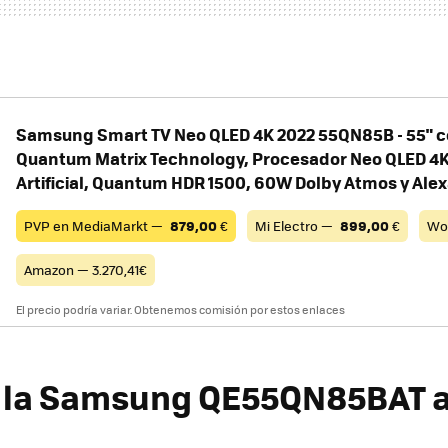
Samsung Smart TV Neo QLED 4K 2022 55QN85B - 55" c
Quantum Matrix Technology, Procesador Neo QLED 4K 
Artificial, Quantum HDR 1500, 60W Dolby Atmos y Ale
PVP en MediaMarkt —
879,00
€
Mi Electro —
899,00
€
Wo
Amazon — 3.270,41€
El precio podría variar. Obtenemos comisión por estos enlaces
 la Samsung QE55QN85BAT a