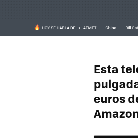
HOY SE HABLA DE
AEMET
China
Bill Ga
Esta te
pulgada
euros d
Amazo