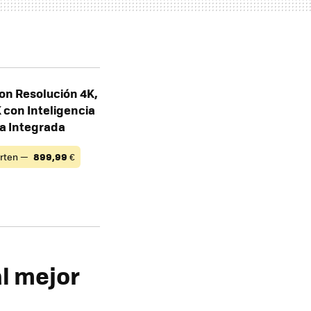
on Resolución 4K,
con Inteligencia
xa Integrada
rten —
899,99
€
l mejor