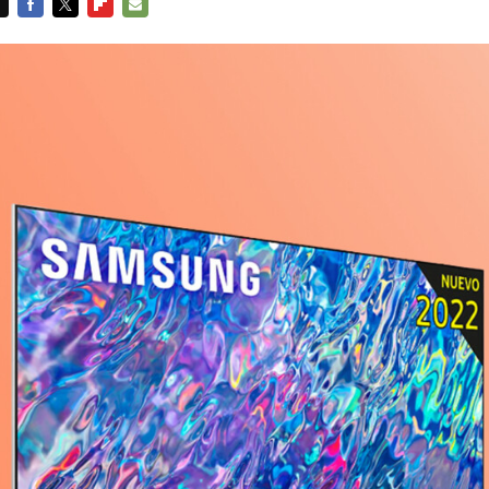
FACEBOOK
TWITTER
FLIPBOARD
E-
MAIL