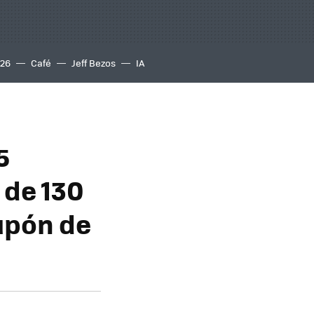
S26
Café
Jeff Bezos
IA
5
 de 130
upón de