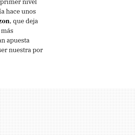
primer nivel
ía hace unos
zon
, que deja
n más
an apuesta
ser nuestra por