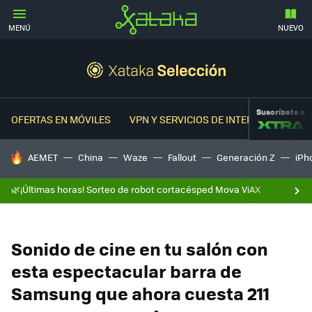
MENÚ
NUEVO
Suscríbete a
OFERTAS EN MÓVILES
VPN Y SERVICIOS DE INTERNET
OFER
HOY SE HABLA DE
AEMET
China
Waze
Fallout
Generación Z
iPh
🌿¡Últimas horas! Sorteo de robot cortacésped Mova ViAX
Sonido de cine en tu salón con
esta espectacular barra de
Samsung que ahora cuesta 211