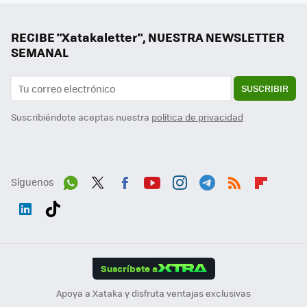
RECIBE "Xatakaletter", NUESTRA NEWSLETTER
SEMANAL
SUSCRIBIR
Suscribiéndote aceptas nuestra
política de privacidad
Síguenos
Wh
Twit
Fac
You
Inst
Tele
RSS
Flip
ats
ter
ebo
tub
agr
gra
boa
Link
Tikt
App
ok
e
am
m
rd
edI
ok
Suscríbete a
n
Apoya a Xataka y disfruta ventajas exclusivas