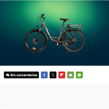
Sin comentarios
FACEBOOK
TWITTER
FLIPBOARD
E-
WHATSAPP
MAIL