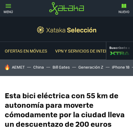
MENÚ
NUEVO
Suscríbete a
OFERTAS EN MÓVILES
VPN Y SERVICIOS DE INTERNET
OFER
HOY SE HABLA DE
AEMET
China
Bill Gates
Generación Z
iPhone 18
Esta bici eléctrica con 55 km de
autonomía para moverte
cómodamente por la ciudad lleva
un descuentazo de 200 euros