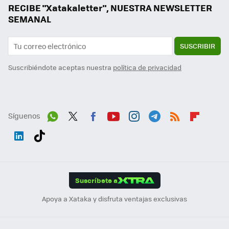
RECIBE "Xatakaletter", NUESTRA NEWSLETTER
SEMANAL
SUSCRIBIR
Suscribiéndote aceptas nuestra
política de privacidad
Síguenos
Wh
Twit
Fac
You
Inst
Tele
RSS
Flip
ats
ter
ebo
tub
agr
gra
boa
Link
Tikt
App
ok
e
am
m
rd
edI
ok
Suscríbete a
n
Apoya a Xataka y disfruta ventajas exclusivas