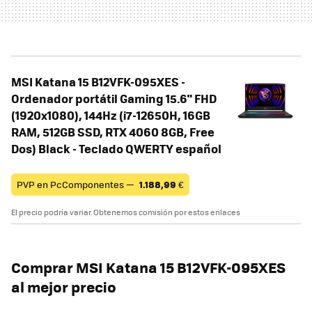
MSI Katana 15 B12VFK-095XES -
Ordenador portátil Gaming 15.6" FHD
(1920x1080), 144Hz (i7-12650H, 16GB
RAM, 512GB SSD, RTX 4060 8GB, Free
Dos) Black - Teclado QWERTY español
PVP en PcComponentes —
1.188,99
€
El precio podría variar. Obtenemos comisión por estos enlaces
Comprar MSI Katana 15 B12VFK-095XES
al mejor precio