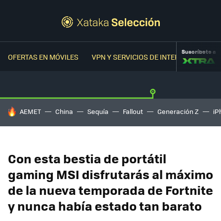
Suscríbete a
OFERTAS EN MÓVILES
VPN Y SERVICIOS DE INTERNET
OFER
HOY SE HABLA DE
AEMET
China
Sequía
Fallout
Generación Z
iP
Con esta bestia de portátil
gaming MSI disfrutarás al máximo
de la nueva temporada de Fortnite
y nunca había estado tan barato