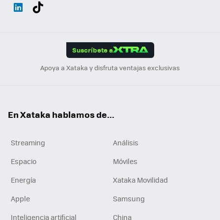
Wh
Twit
Fac
You
Inst
Tele
RSS
Flip
ats
ter
ebo
tub
agr
gra
boa
Link
Tikt
App
ok
e
am
m
rd
edI
ok
Suscríbete a
n
Apoya a Xataka y disfruta ventajas exclusivas
En Xataka hablamos de...
Streaming
Análisis
Espacio
Móviles
Energía
Xataka Movilidad
Apple
Samsung
Inteligencia artificial
China