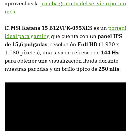
aprovechas la
prueba gratuita del servicio por un
mes
.
El
MSI Katana 15 B12VFK-095XES
es un
portátil
ideal para gaming
que cuenta con un
panel IPS
de 15,6 pulgadas
, resolución
Full HD
(1.920 x
1.080 píxeles), una tasa de refresco de
144 Hz
para obtener una visualización fluida durante
nuestras partidas y un brillo típico de
250 nits
.