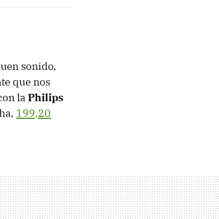
buen sonido,
nte que nos
con la
Philips
cha,
199,20