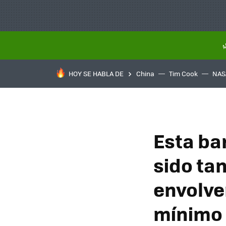
HOY SE HABLA DE
China
Tim Cook
NAS
Esta ba
sido tan
envolve
mínimo