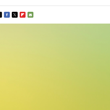
FACEBOOK
TWITTER
FLIPBOARD
E-
MAIL