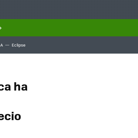
IA
Eclipse
ca ha
ecio