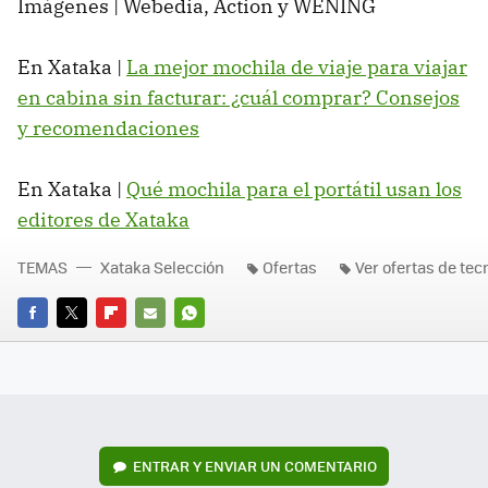
Imágenes | Webedia, Action y WENING
En Xataka |
La mejor mochila de viaje para viajar
en cabina sin facturar: ¿cuál comprar? Consejos
y recomendaciones
En Xataka |
Qué mochila para el portátil usan los
editores de Xataka
TEMAS
Xataka Selección
Ofertas
Ver ofertas de tec
FACEBOOK
TWITTER
FLIPBOARD
E-
WHATSAPP
MAIL
ENTRAR Y ENVIAR UN COMENTARIO