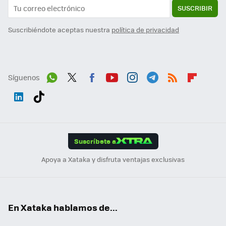
SUSCRIBIR
Suscribiéndote aceptas nuestra
política de privacidad
Síguenos
Wh
Twit
Fac
You
Inst
Tele
RSS
Flip
ats
ter
ebo
tub
agr
gra
boa
Link
Tikt
App
ok
e
am
m
rd
edI
ok
Suscríbete a
n
Apoya a Xataka y disfruta ventajas exclusivas
En Xataka hablamos de...