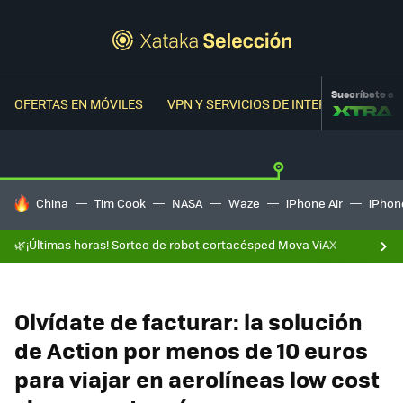
Suscríbete a
OFERTAS EN MÓVILES
VPN Y SERVICIOS DE INTERNET
OFER
HOY SE HABLA DE
China
Tim Cook
NASA
Waze
iPhone Air
iPhone
🌿¡Últimas horas! Sorteo de robot cortacésped Mova ViAX
Olvídate de facturar: la solución
de Action por menos de 10 euros
para viajar en aerolíneas low cost