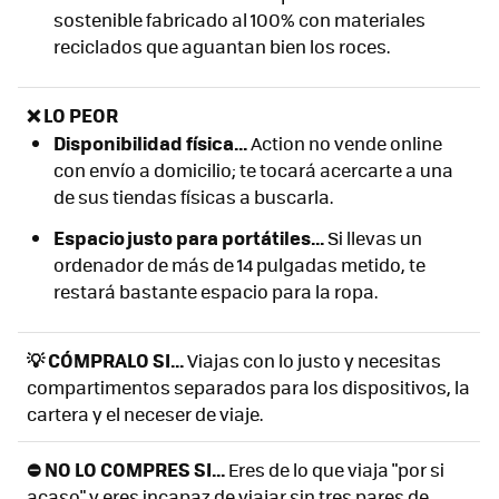
sostenible fabricado al 100% con materiales
reciclados que aguantan bien los roces.
❌ LO PEOR
Disponibilidad física...
Action no vende online
con envío a domicilio; te tocará acercarte a una
de sus tiendas físicas a buscarla.
Espacio justo para portátiles...
Si llevas un
ordenador de más de 14 pulgadas metido, te
restará bastante espacio para la ropa.
💡 CÓMPRALO SI...
Viajas con lo justo y necesitas
compartimentos separados para los dispositivos, la
cartera y el neceser de viaje.
⛔ NO LO COMPRES SI...
Eres de lo que viaja "por si
acaso" y eres incapaz de viajar sin tres pares de