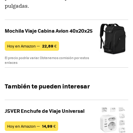
pulgadas.
Mochila Viaje Cabina Avion 40x20x25
Hoy en Amazon —
22,89
€
El precio podría variar. Obtenemos comisión por estos
enlaces
También te pueden interesar
JSVER Enchufe de Viaje Universal
Hoy en Amazon —
14,99
€