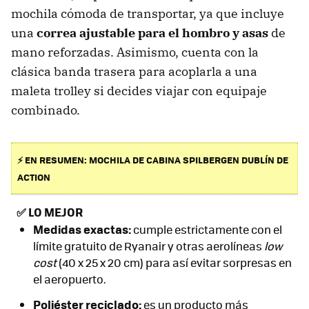
mochila cómoda de transportar, ya que incluye
una
correa ajustable para el hombro y asas
de
mano reforzadas. Asimismo, cuenta con la
clásica banda trasera para acoplarla a una
maleta trolley si decides viajar con equipaje
combinado.
⚡ EN RESUMEN: MOCHILA DE CABINA SPILBERGEN DUBLÍN DE
ACTION
✅
LO MEJOR
Medidas exactas:
cumple estrictamente con el
límite gratuito de Ryanair y otras aerolíneas
low
cost
(40 x 25 x 20 cm) para así evitar sorpresas en
el aeropuerto.
Poliéster reciclado:
es un producto más