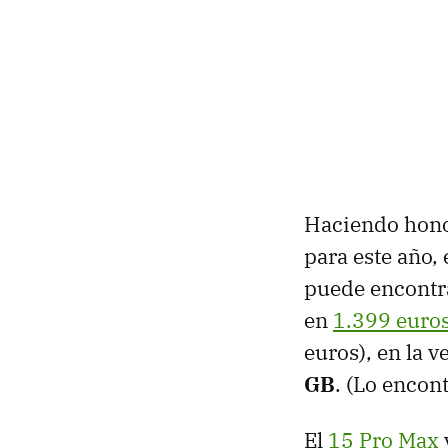
Haciendo hono
para este año, 
puede encontr
en
1.399 euro
euros), en la
GB
. (Lo enco
El
15 Pro Max