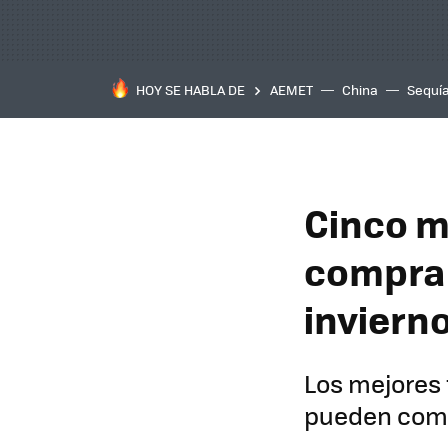
HOY SE HABLA DE
AEMET
China
Sequí
Cinco m
comprar
inviern
Los mejores 
pueden comp