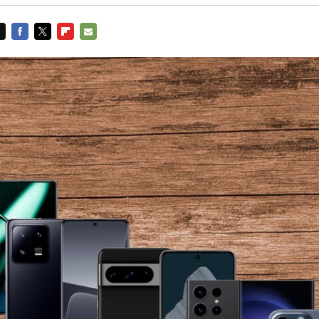
FACEBOOK
TWITTER
FLIPBOARD
E-
MAIL