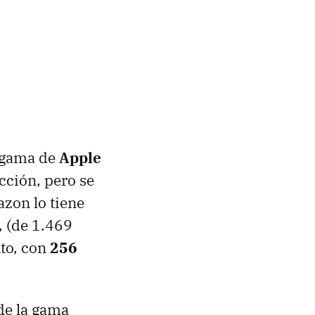
e gama de
Apple
ección, pero se
zon lo tiene
, (de 1.469
to, con
256
de la gama