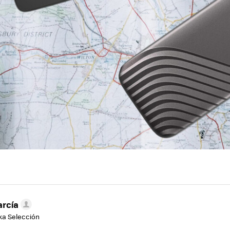
arcía
aka Selección