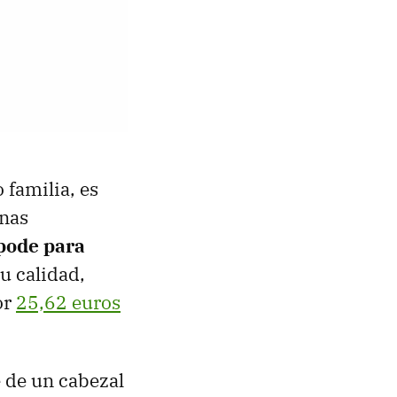
 familia, es
unas
ípode para
u calidad,
or
25,62 euros
 de un cabezal