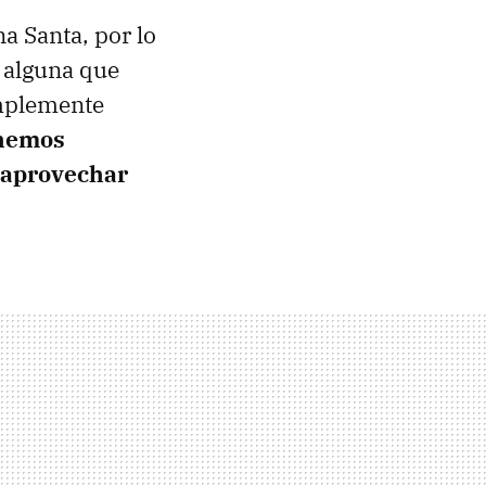
a Santa, por lo
 alguna que
implemente
hemos
 aprovechar