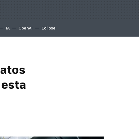
IA
OpenAI
Eclipse
ratos
 esta