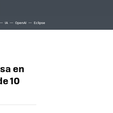
IA
OpenAI
Eclipse
sa en
de 10