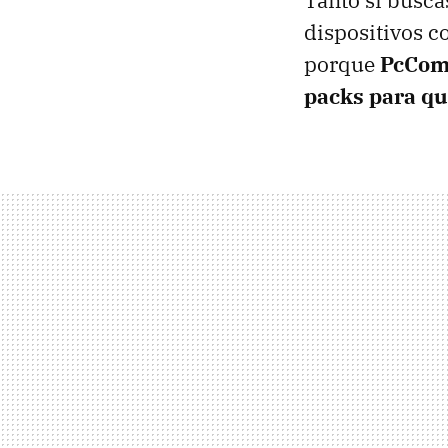
Tanto si busca
dispositivos c
porque
PcComp
packs para qu