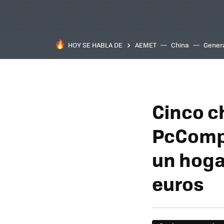
HOY SE HABLA DE
AEMET
China
Gener
Cinco c
PcCompo
un hoga
euros