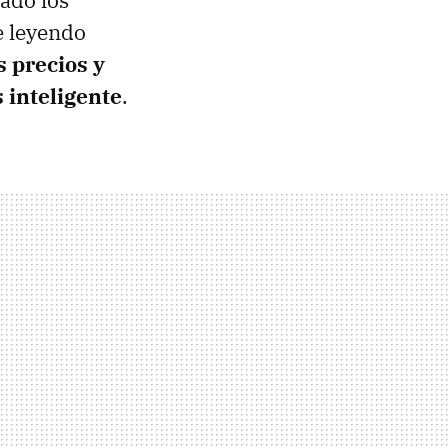
ado los
e leyendo
 precios y
 inteligente
.