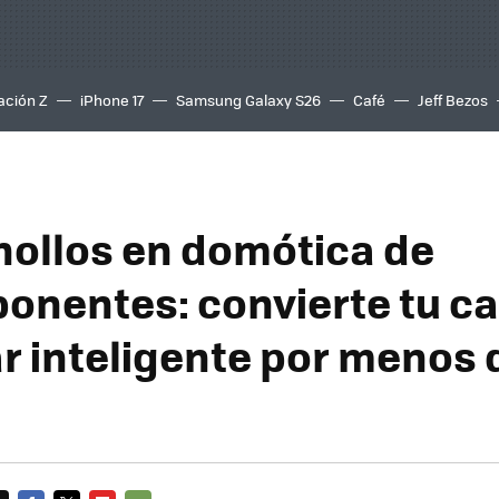
ación Z
iPhone 17
Samsung Galaxy S26
Café
Jeff Bezos
hollos en domótica de
nentes: convierte tu ca
r inteligente por menos 