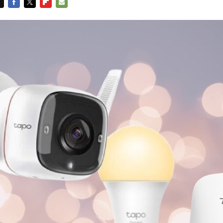
FACEBOOK
TWITTER
FLIPBOARD
E-
MAIL