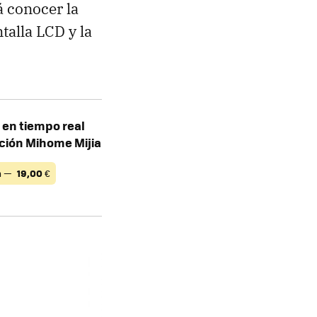
á conocer la
talla LCD y la
en tiempo real
ción Mihome Mijia
n —
19,00
€