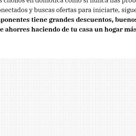
s chollos en domótica como si nunca has prob
onectados y buscas ofertas para iniciarte, sigu
onentes tiene grandes descuentos, buenos
e ahorres haciendo de tu casa un hogar más