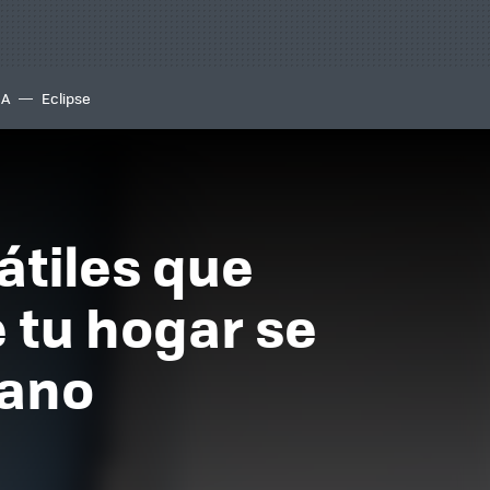
IA
Eclipse
átiles que
 tu hogar se
rano