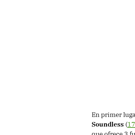
En primer lug
Soundless
(
17
que ofrece 3 f