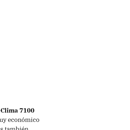
eClima 7100
 muy económico
es también