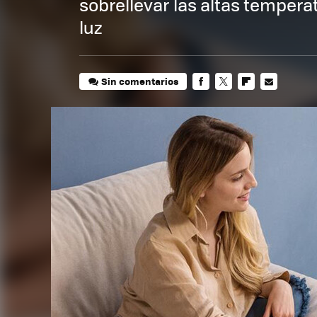
sobrellevar las altas temperat
luz
Sin comentarios
FACEBOOK
TWITTER
FLIPBOARD
E-
MAIL