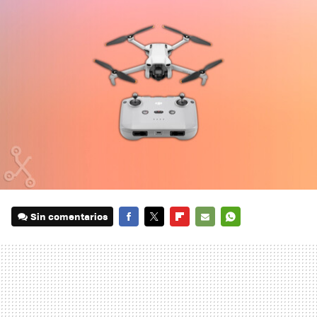
Sin comentarios
FACEBOOK
TWITTER
FLIPBOARD
E-
WHATSAPP
MAIL