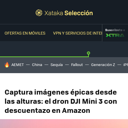
Suscríbete a
OFERTAS EN MÓVILES
VPN Y SERVICIOS DE INTERNET
OFER
HOY SE HABLA DE
AEMET
China
Sequía
Fallout
Generación Z
iP
Captura imágenes épicas desde
las alturas: el dron DJI Mini 3 con
descuentazo en Amazon