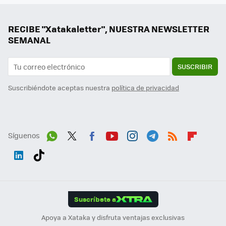
RECIBE "Xatakaletter", NUESTRA NEWSLETTER
SEMANAL
SUSCRIBIR
Suscribiéndote aceptas nuestra
política de privacidad
Síguenos
Wh
Twit
Fac
You
Inst
Tele
RSS
Flip
ats
ter
ebo
tub
agr
gra
boa
Link
Tikt
App
ok
e
am
m
rd
edI
ok
Suscríbete a
n
Apoya a Xataka y disfruta ventajas exclusivas