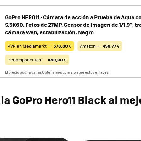
GoPro HERO11 - Cámara de acción a Prueba de Agua co
5.3K60, Fotos de 27MP, Sensor de Imagen de 1/1.9", tr
cámara Web, estabilización, Negro
PVP en Mediamarkt —
378,00
€
Amazon —
459,77
€
PcComponentes —
489,00
€
El precio podría variar. Obtenemos comisión por estos enlaces
la GoPro Hero11 Black al mej