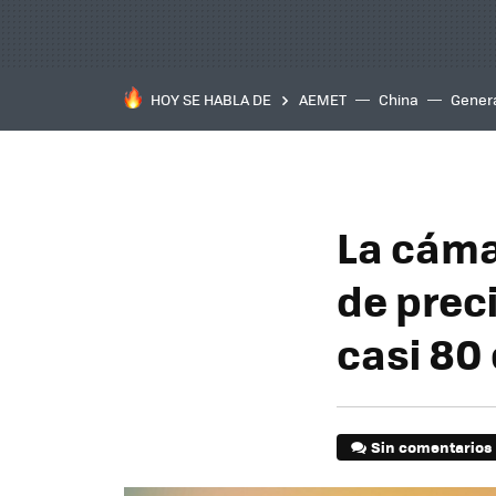
HOY SE HABLA DE
AEMET
China
Gener
La cáma
de prec
casi 80
Sin comentarios