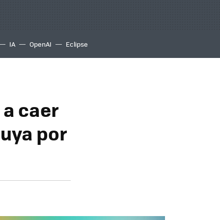
IA
OpenAI
Eclipse
 a caer
tuya por