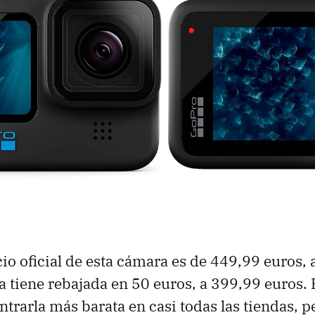
io oficial de esta cámara es de 449,99 euros, 
a tiene rebajada en 50 euros, a 399,99 euros. 
rarla más barata en casi todas las tiendas, 