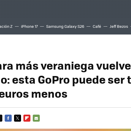
ación Z
iPhone 17
Samsung Galaxy S26
Café
Jeff Bezos
ra más veraniega vuelve
io: esta GoPro puede ser 
 euros menos
FACEBOOK
TWITTER
FLIPBOARD
E-