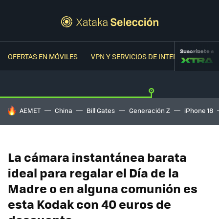
Suscríbete a
OFERTAS EN MÓVILES
VPN Y SERVICIOS DE INTERNET
OFER
HOY SE HABLA DE
AEMET
China
Bill Gates
Generación Z
iPhone 18
La cámara instantánea barata
ideal para regalar el Día de la
Madre o en alguna comunión es
esta Kodak con 40 euros de