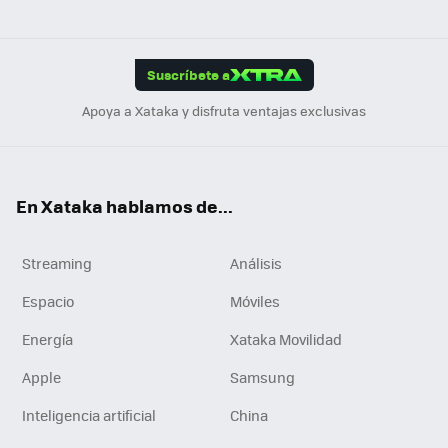
ats
ter
ebo
tub
agr
gra
boa
Link
Tikt
App
ok
e
am
m
rd
edI
ok
Suscríbete a
n
Apoya a Xataka y disfruta ventajas exclusivas
En Xataka hablamos de...
Streaming
Análisis
Espacio
Móviles
Energía
Xataka Movilidad
Apple
Samsung
Inteligencia artificial
China