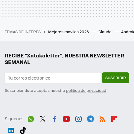
TEMAS DE INTERÉS
Mejores moviles 2026
Claude
Androi
RECIBE "Xatakaletter", NUESTRA NEWSLETTER
SEMANAL
SUSCRIBIR
Suscribiéndote aceptas nuestra
política de privacidad
Síguenos
Wh
Twit
Fac
You
Inst
Tele
RSS
Flip