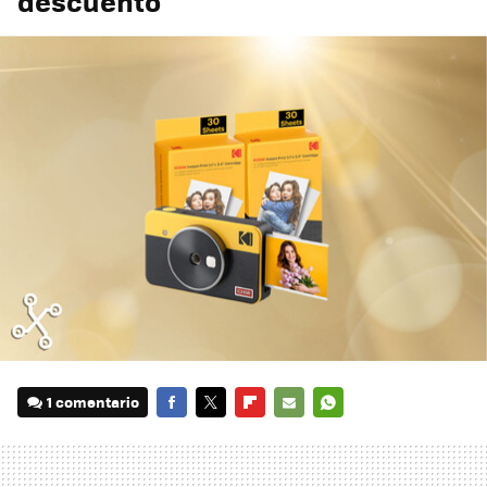
descuento
1 comentario
FACEBOOK
TWITTER
FLIPBOARD
E-
WHATSAPP
MAIL