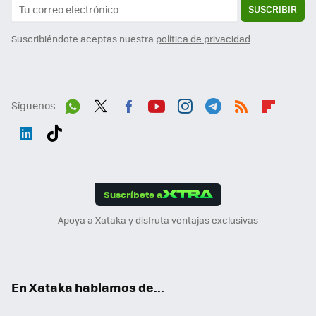
SUSCRIBIR
Suscribiéndote aceptas nuestra
política de privacidad
Síguenos
Wh
Twit
Fac
You
Inst
Tele
RSS
Flip
ats
ter
ebo
tub
agr
gra
boa
Link
Tikt
App
ok
e
am
m
rd
edI
ok
Suscríbete a
n
Apoya a Xataka y disfruta ventajas exclusivas
En Xataka hablamos de...