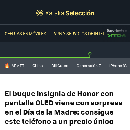
Suscríbete a
OFERTAS EN MÓVILES
VPN Y SERVICIOS DE INTERNET
OFER
HOY SE HABLA DE
AEMET
China
Bill Gates
Generación Z
iPhone 18
El buque insignia de Honor con
pantalla OLED viene con sorpresa
en el Día de la Madre: consigue
este teléfono a un precio único