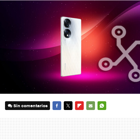
Sin comentarios
FACEBOOK
TWITTER
FLIPBOARD
E-
WHATSAPP
MAIL