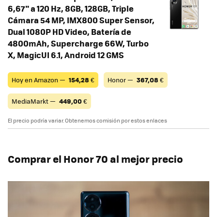
6,67" a 120 Hz, 8GB, 128GB, Triple
Cámara 54 MP, IMX800 Super Sensor,
Dual 1080P HD Video, Batería de
4800mAh, Supercharge 66W, Turbo
X, MagicUI 6.1, Android 12 GMS
Hoy en Amazon —
154,28
€
Honor —
367,08
€
MediaMarkt —
449,00
€
El precio podría variar. Obtenemos comisión por estos enlaces
Comprar el Honor 70 al mejor precio