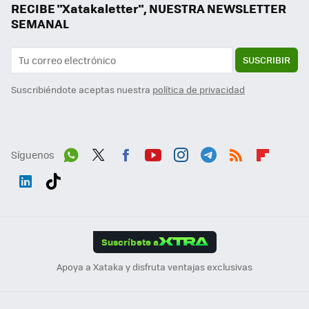
RECIBE "Xatakaletter", NUESTRA NEWSLETTER
SEMANAL
SUSCRIBIR
Suscribiéndote aceptas nuestra
política de privacidad
Síguenos
Wh
Twit
Fac
You
Inst
Tele
RSS
Flip
ats
ter
ebo
tub
agr
gra
boa
Link
Tikt
App
ok
e
am
m
rd
edI
ok
Suscríbete a
n
Apoya a Xataka y disfruta ventajas exclusivas