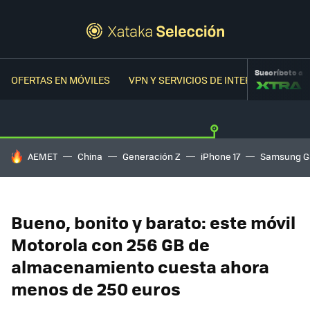
Suscríbete a
OFERTAS EN MÓVILES
VPN Y SERVICIOS DE INTERNET
OFER
HOY SE HABLA DE
AEMET
China
Generación Z
iPhone 17
Samsung G
Bueno, bonito y barato: este móvil
Motorola con 256 GB de
almacenamiento cuesta ahora
menos de 250 euros