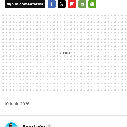
Sin comentarios
FACEBOOK
TWITTER
FLIPBOARD
E-
WHATSAPP
MAIL
10 Junio 2026
Fran León