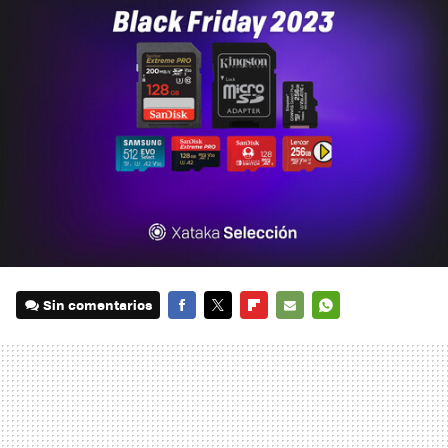
Sin comentarios
FACEBOOK
TWITTER
FLIPBOARD
E-
WHATSAPP
MAIL