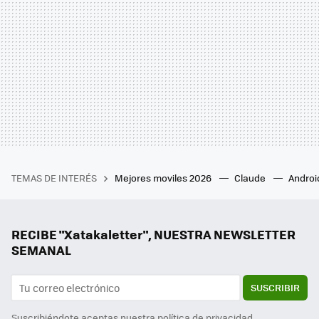
TEMAS DE INTERÉS
Mejores moviles 2026
Claude
Androi
RECIBE "Xatakaletter", NUESTRA NEWSLETTER
SEMANAL
SUSCRIBIR
Suscribiéndote aceptas nuestra
política de privacidad