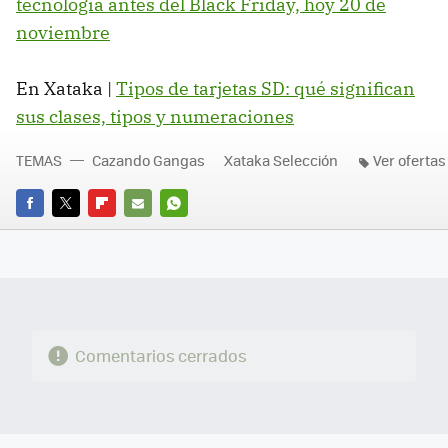
tecnología antes del Black Friday, hoy 20 de
noviembre
En Xataka |
Tipos de tarjetas SD: qué significan
sus clases, tipos y numeraciones
TEMAS
Cazando Gangas
Xataka Selección
Ver ofertas
FACEBOOK
TWITTER
FLIPBOARD
E-
WHATSAPP
MAIL
Comentarios cerrados