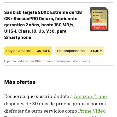
SanDisk Tarjeta SDXC Extreme de 128
GB + RescuePRO Deluxe, fabricante
garantiza 2 años, hasta 180 MB/s,
UHS-I, Class, 10, U3, V30, para
Smartphone
Hoy en Amazon —
39,49
€
PcComponentes —
58,91
€
El precio podría variar. Obtenemos comisión por estos enlaces
Más ofertas
Recuerda que suscribiéndote a
Amazon Prime
dispones de 30 días de prueba gratis y podrás
disfrutar de otros servicios como
Prime Video
.