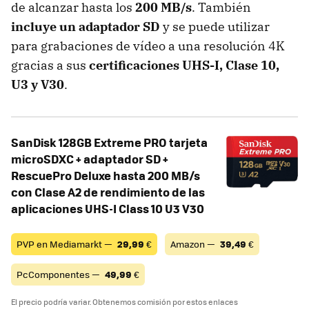
de alcanzar hasta los
200 MB/s
. También
incluye un adaptador SD
y se puede utilizar
para grabaciones de vídeo a una resolución 4K
gracias a sus
certificaciones UHS-I, Clase 10,
U3 y V30
.
SanDisk 128GB Extreme PRO tarjeta
microSDXC + adaptador SD +
RescuePro Deluxe hasta 200 MB/s
con Clase A2 de rendimiento de las
aplicaciones UHS-I Class 10 U3 V30
PVP en Mediamarkt —
29,99
€
Amazon —
39,49
€
PcComponentes —
49,99
€
El precio podría variar. Obtenemos comisión por estos enlaces