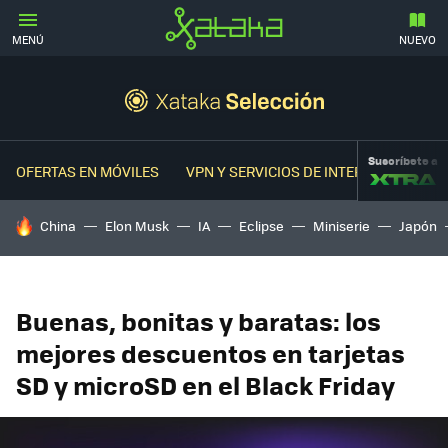
MENÚ
NUEVO
Suscríbete a
OFERTAS EN MÓVILES
VPN Y SERVICIOS DE INTERNET
OFER
HOY SE HABLA DE
China
Elon Musk
IA
Eclipse
Miniserie
Japón
Buenas, bonitas y baratas: los
mejores descuentos en tarjetas
SD y microSD en el Black Friday