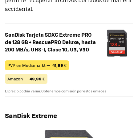
permite recuperar archivos borrados de manera
accidental.
SanDisk Tarjeta SDXC Extreme PRO
de 128 GB + RescuePRO Deluxe, hasta
200 MB/s, UHS-I, Clase 10, U3, V30
PVP en Mediamarkt —
41,99
€
Amazon —
49,99
€
El precio podría variar. Obtenemos comisión por estos enlaces
SanDisk Extreme