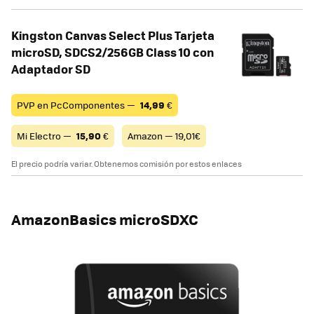
Kingston Canvas Select Plus Tarjeta
microSD, SDCS2/256GB Class 10 con
Adaptador SD
PVP en PcComponentes —
14,99
€
Mi Electro —
15,90
€
Amazon — 19,01€
El precio podría variar. Obtenemos comisión por estos enlaces
AmazonBasics microSDXC