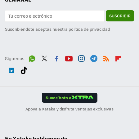
SUSCRIBIR
Suscribiéndote aceptas nuestra
política de privacidad
Síguenos
Wh
Twit
Fac
You
Inst
Tele
RSS
Flip
ats
ter
ebo
tub
agr
gra
boa
Link
Tikt
App
ok
e
am
m
rd
edI
ok
Suscríbete a
n
Apoya a Xataka y disfruta ventajas exclusivas
En Xataka hablamos de...