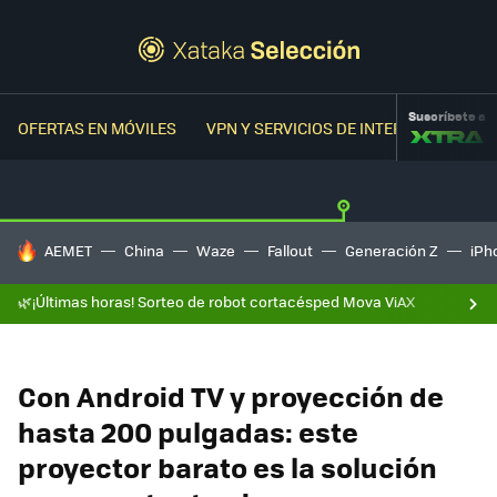
Suscríbete a
OFERTAS EN MÓVILES
VPN Y SERVICIOS DE INTERNET
OFER
HOY SE HABLA DE
AEMET
China
Waze
Fallout
Generación Z
iPh
🌿¡Últimas horas! Sorteo de robot cortacésped Mova ViAX
Con Android TV y proyección de
hasta 200 pulgadas: este
proyector barato es la solución