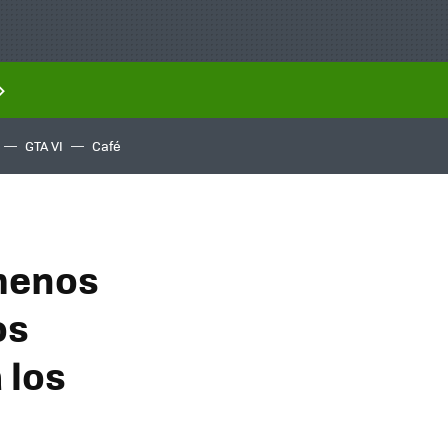
GTA VI
Café
 menos
os
 los