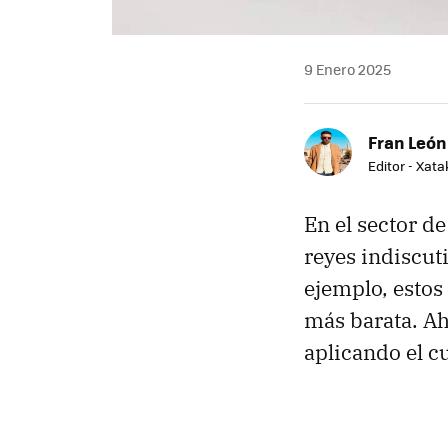
9 Enero 2025
Fran León
Editor - Xat
En el sector de
reyes indiscut
ejemplo, estos
más barata. A
aplicando el c