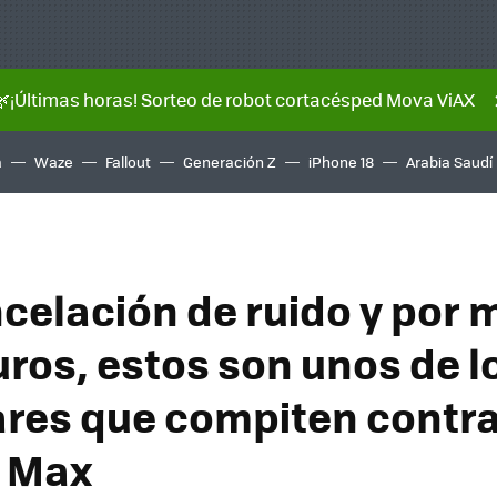
🌿¡Últimas horas! Sorteo de robot cortacésped Mova ViAX
a
Waze
Fallout
Generación Z
iPhone 18
Arabia Saudí
celación de ruido y por
uros, estos son unos de l
ares que compiten contra
s Max