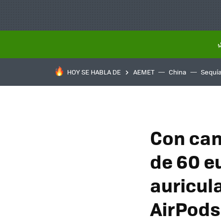
HOY SE HABLA DE
AEMET
China
Sequí
Con can
de 60 e
auricul
AirPod