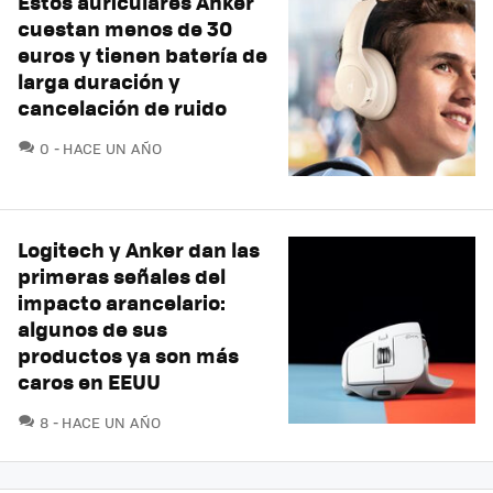
Estos auriculares Anker
cuestan menos de 30
euros y tienen batería de
larga duración y
cancelación de ruido
COMENTARIOS
0
HACE UN AÑO
Logitech y Anker dan las
primeras señales del
impacto arancelario:
algunos de sus
productos ya son más
caros en EEUU
COMENTARIOS
8
HACE UN AÑO