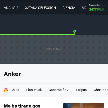
Suscríbete a
ANÁLISIS
XATAKA SELECCIÓN
CIENCIA
MOVILIDAD
Anker
HOY SE HABLA DE
China
Elon Musk
Generación Z
Eclipse
Christop
Me he tirado dos