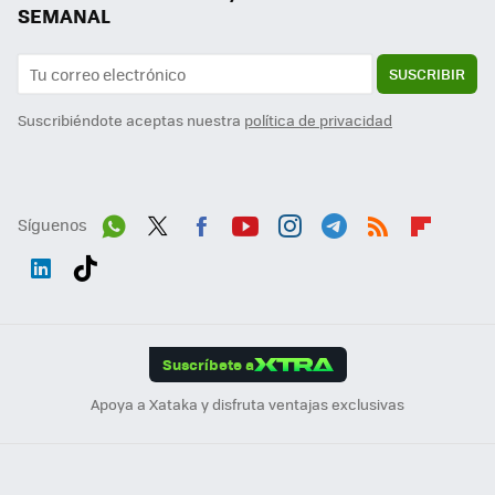
SEMANAL
SUSCRIBIR
Suscribiéndote aceptas nuestra
política de privacidad
Síguenos
Wh
Twit
Fac
You
Inst
Tele
RSS
Flip
ats
ter
ebo
tub
agr
gra
boa
Link
Tikt
App
ok
e
am
m
rd
edI
ok
Suscríbete a
n
Apoya a Xataka y disfruta ventajas exclusivas