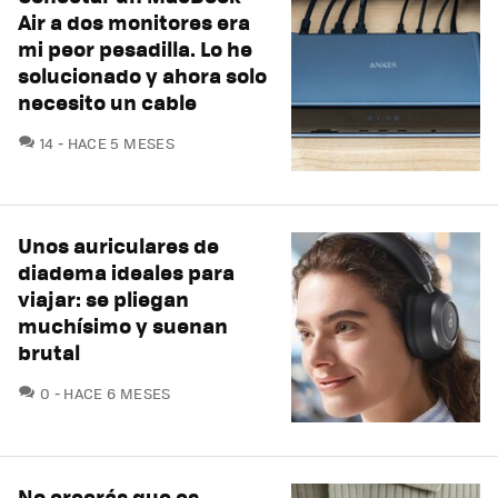
Air a dos monitores era
mi peor pesadilla. Lo he
solucionado y ahora solo
necesito un cable
COMENTARIOS
14
HACE 5 MESES
Unos auriculares de
diadema ideales para
viajar: se pliegan
muchísimo y suenan
brutal
COMENTARIOS
0
HACE 6 MESES
No creerás que es