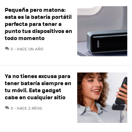
Pequeña pero matona:
esta es la batería portátil
perfecta para tener a
punto tus dispositivos en
todo momento
COMENTARIOS
0
HACE UN AÑO
Ya no tienes excusa para
tener batería siempre en
tu móvil. Este gadget
cabe en cualquier sitio
COMENTARIOS
0
HACE 2 AÑOS