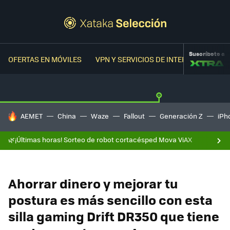
Suscríbete a
OFERTAS EN MÓVILES
VPN Y SERVICIOS DE INTERNET
OFER
HOY SE HABLA DE
AEMET
China
Waze
Fallout
Generación Z
iPh
🌿¡Últimas horas! Sorteo de robot cortacésped Mova ViAX
Ahorrar dinero y mejorar tu
postura es más sencillo con esta
silla gaming Drift DR350 que tiene