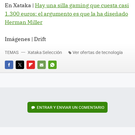
En Xataka |
Hay una silla gaming que cuesta casi
1.300 euros: el argumento es que la ha diseñado
Herman Miller
Imágenes | Drift
TEMAS
Xataka Selección
Ver ofertas de tecnología
FACEBOOK
TWITTER
FLIPBOARD
E-
WHATSAPP
MAIL
ENTRAR Y ENVIAR UN COMENTARIO