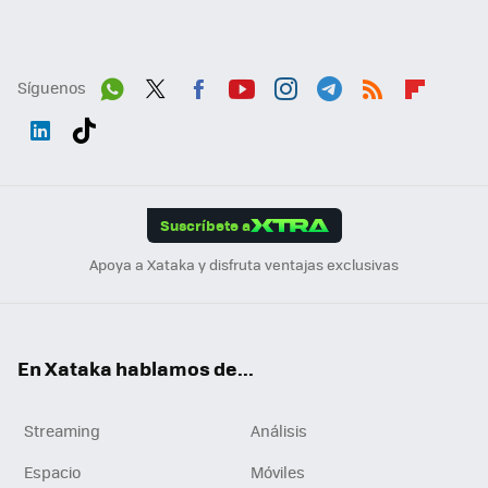
Síguenos
Wh
Twit
Fac
You
Inst
Tele
RSS
Flip
ats
ter
ebo
tub
agr
gra
boa
Link
Tikt
App
ok
e
am
m
rd
edI
ok
Suscríbete a
n
Apoya a Xataka y disfruta ventajas exclusivas
En Xataka hablamos de...
Streaming
Análisis
Espacio
Móviles