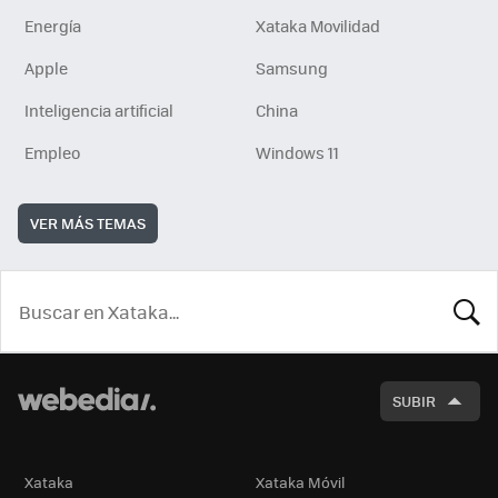
Energía
Xataka Movilidad
Apple
Samsung
Inteligencia artificial
China
Empleo
Windows 11
VER MÁS TEMAS
BUSCA
SUBIR
Xataka
Xataka Móvil