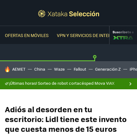
Suscríbete a
OFERTAS EN MÓVILES
VPN Y SERVICIOS DE INTERNET
OFER
HOY SE HABLA DE
AEMET
China
Waze
Fallout
Generación Z
iPh
🌿¡Últimas horas! Sorteo de robot cortacésped Mova ViAX
Adiós al desorden en tu
escritorio: Lidl tiene este invento
que cuesta menos de 15 euros