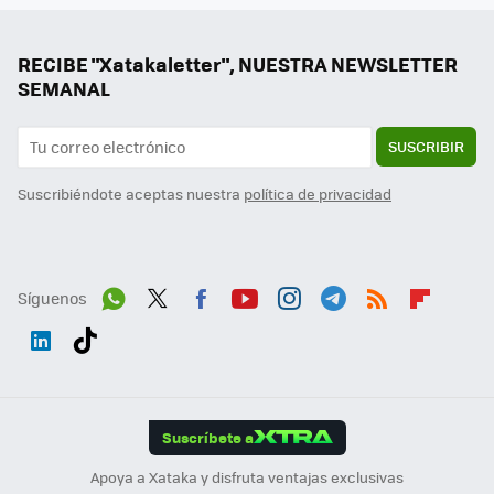
RECIBE "Xatakaletter", NUESTRA NEWSLETTER
SEMANAL
SUSCRIBIR
Suscribiéndote aceptas nuestra
política de privacidad
Síguenos
Wh
Twit
Fac
You
Inst
Tele
RSS
Flip
ats
ter
ebo
tub
agr
gra
boa
Link
Tikt
App
ok
e
am
m
rd
edI
ok
Suscríbete a
n
Apoya a Xataka y disfruta ventajas exclusivas