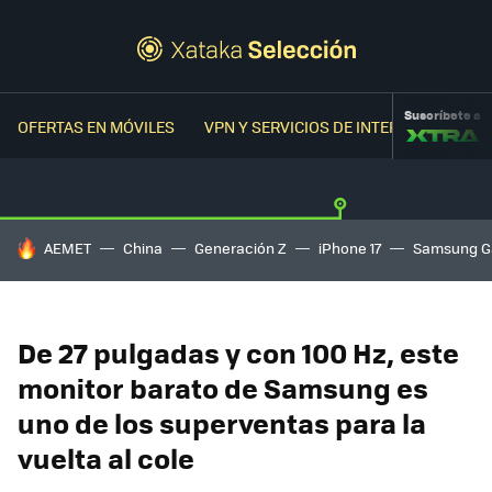
Suscríbete a
OFERTAS EN MÓVILES
VPN Y SERVICIOS DE INTERNET
OFER
HOY SE HABLA DE
AEMET
China
Generación Z
iPhone 17
Samsung G
De 27 pulgadas y con 100 Hz, este
monitor barato de Samsung es
uno de los superventas para la
vuelta al cole