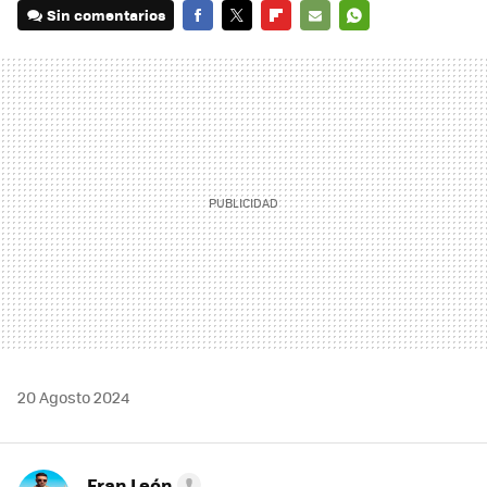
Sin comentarios
FACEBOOK
TWITTER
FLIPBOARD
E-
WHATSAPP
MAIL
20 Agosto 2024
Fran León