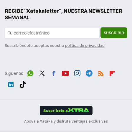
RECIBE "Xatakaletter", NUESTRA NEWSLETTER
SEMANAL
SUSCRIBIR
Suscribiéndote aceptas nuestra
política de privacidad
Síguenos
Wh
Twit
Fac
You
Inst
Tele
RSS
Flip
ats
ter
ebo
tub
agr
gra
boa
Link
Tikt
App
ok
e
am
m
rd
edI
ok
Suscríbete a
n
Apoya a Xataka y disfruta ventajas exclusivas