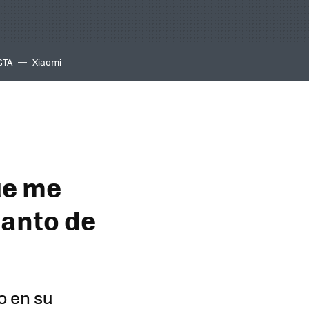
GTA
Xiaomi
ue me
tanto de
o en su