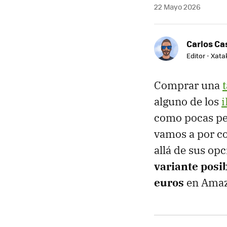
22 Mayo 2026
Carlos Cas
Editor - Xat
Comprar una
alguno de los
i
como pocas per
vamos a por co
allá de sus op
variante posi
euros
en Ama