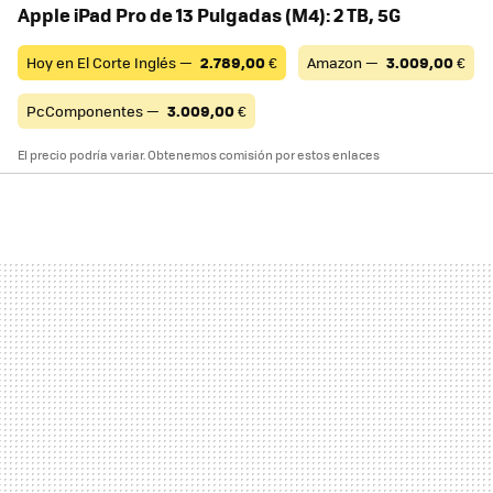
Apple iPad Pro de 13 Pulgadas (M4): 2 TB, 5G
Hoy en El Corte Inglés —
2.789,00
€
Amazon —
3.009,00
€
PcComponentes —
3.009,00
€
El precio podría variar. Obtenemos comisión por estos enlaces