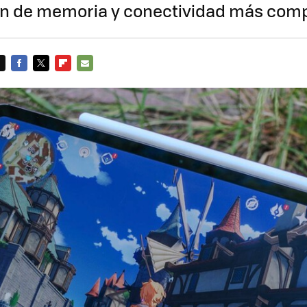
ón de memoria y conectividad más com
FACEBOOK
TWITTER
FLIPBOARD
E-
MAIL