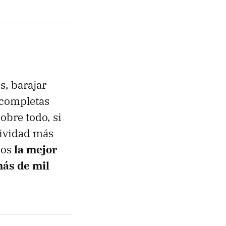
s, barajar
 completas
obre todo, si
tividad más
mos
la mejor
más de mil