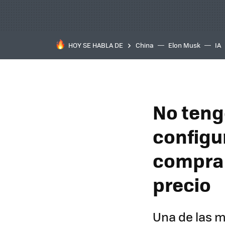
HOY SE HABLA DE
China
Elon Musk
IA
No teng
configu
comprar
precio
Una de las m