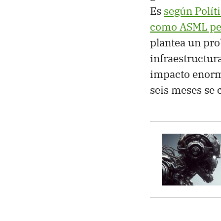
Es
según Polít
como ASML pe
plantea un pro
infraestructur
impacto enorme
seis meses se 