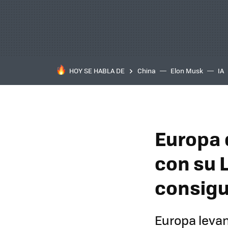
HOY SE HABLA DE
China
Elon Musk
IA
Europa 
con su L
consigu
Europa levan