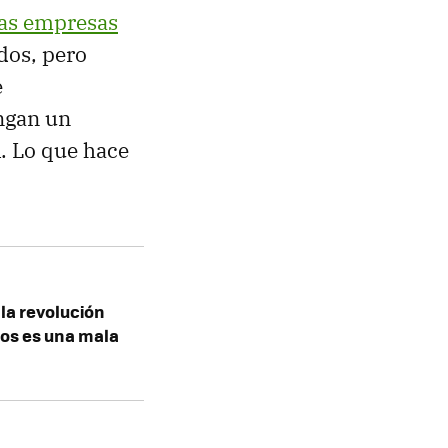
ras empresas
dos, pero
e
engan un
A. Lo que hace
la revolución
tos es una mala