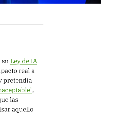
e su
Ley de IA
pacto real a
y pretendía
inaceptable"
,
que las
isar aquello