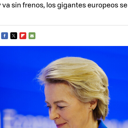
ey va sin frenos, los gigantes europeos 
FACEBOOK
TWITTER
FLIPBOARD
E-
MAIL