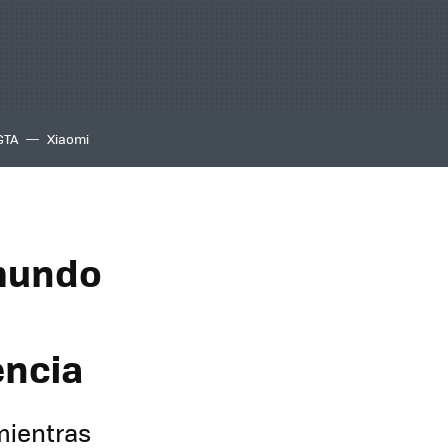
GTA
Xiaomi
 mundo
encia
 mientras