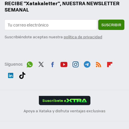
RECIBE "Xatakaletter", NUESTRA NEWSLETTER
SEMANAL
SUSCRIBIR
Suscribiéndote aceptas nuestra
política de privacidad
Síguenos
Wh
Twit
Fac
You
Inst
Tele
RSS
Flip
ats
ter
ebo
tub
agr
gra
boa
Link
Tikt
App
ok
e
am
m
rd
edI
ok
Suscríbete a
n
Apoya a Xataka y disfruta ventajas exclusivas