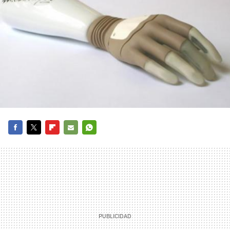
FACEBOOK
TWITTER
FLIPBOARD
E-
WHATSAPP
MAIL