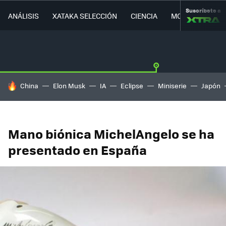
Suscríbete a
ANÁLISIS
XATAKA SELECCIÓN
CIENCIA
MOVILIDAD
HOY SE HABLA DE
China
Elon Musk
IA
Eclipse
Miniserie
Japón
Mano biónica MichelAngelo se ha
presentado en España