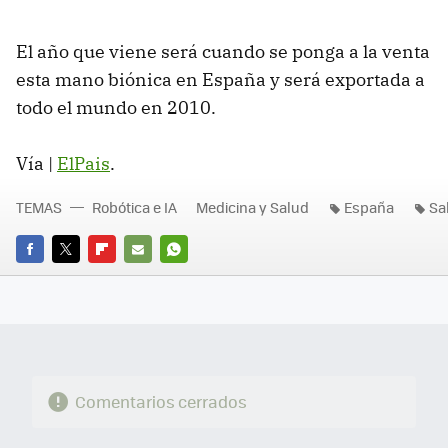
El año que viene será cuando se ponga a la venta
esta mano biónica en España y será exportada a
todo el mundo en 2010.
Vía |
ElPais
.
TEMAS
Robótica e IA
Medicina y Salud
España
Sa
FACEBOOK
TWITTER
FLIPBOARD
E-
WHATSAPP
MAIL
Comentarios cerrados