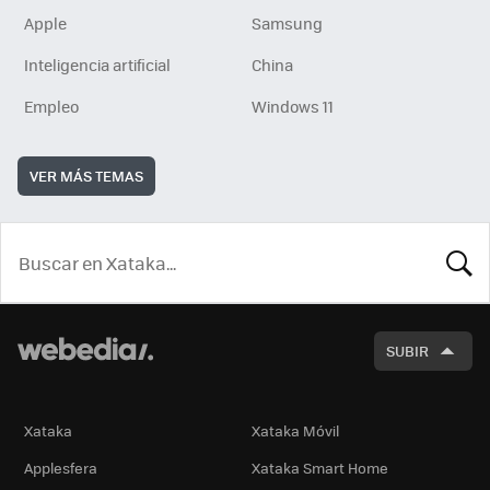
Apple
Samsung
Inteligencia artificial
China
Empleo
Windows 11
VER MÁS TEMAS
BUSCA
SUBIR
Xataka
Xataka Móvil
Applesfera
Xataka Smart Home