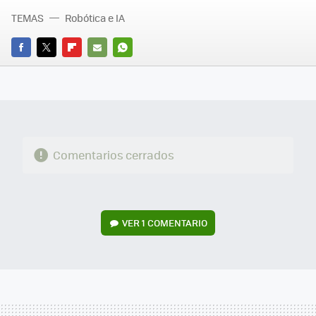
TEMAS
Robótica e IA
FACEBOOK
TWITTER
FLIPBOARD
E-
WHATSAPP
MAIL
Comentarios cerrados
VER
1 COMENTARIO