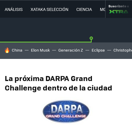
Suscríbete a
ANÁLISIS
XATAKA SELECCIÓN
CIENCIA
MOVILIDAD
HOY SE HABLA DE
China
Elon Musk
Generación Z
Eclipse
Christoph
La próxima DARPA Grand
Challenge dentro de la ciudad