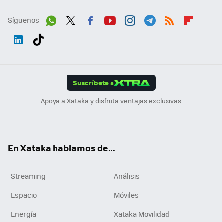
Síguenos
Wh
Twit
Fac
You
Inst
Tele
RSS
Flip
ats
ter
ebo
tub
agr
gra
boa
Link
Tikt
App
ok
e
am
m
rd
edI
ok
Suscríbete a
n
Apoya a Xataka y disfruta ventajas exclusivas
En Xataka hablamos de...
Streaming
Análisis
Espacio
Móviles
Energía
Xataka Movilidad